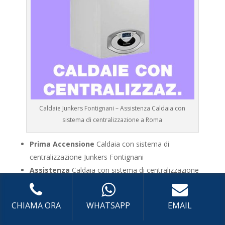
Caldaie Junkers Fontignani – Assistenza Caldaia con
sistema di centralizzazione a Roma
Prima Accensione
Caldaia con sistema di
centralizzazione Junkers Fontignani
Assistenza
Caldaia con sistema di centralizzazione
Junkers Fontignani
Manutenzione
Caldaia con sistema di
CHIAMA ORA
WHATSAPP
EMAIL
centralizzazione Junkers Fontignani
Riparazione
Caldaia con sistema di centralizzazione