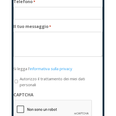
Telefono
*
Il tuo messaggio
*
Si
Si legga l'
informativa sulla privacy
legga
l'informativa
Autorizzo il trattamento dei miei dati
sulla
personali
privacy
CAPTCHA
*