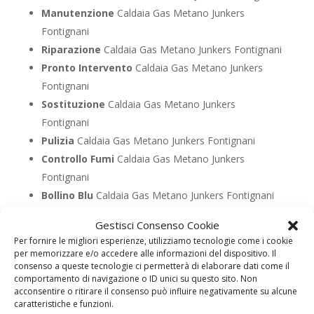
Manutenzione
Caldaia Gas Metano Junkers
Fontignani
Riparazione
Caldaia Gas Metano Junkers Fontignani
Pronto Intervento
Caldaia Gas Metano Junkers
Fontignani
Sostituzione
Caldaia Gas Metano Junkers
Fontignani
Pulizia
Caldaia Gas Metano Junkers Fontignani
Controllo Fumi
Caldaia Gas Metano Junkers
Fontignani
Bollino Blu
Caldaia Gas Metano Junkers Fontignani
Vendita
Caldaia Gas Metano Junkers Fontignani
Gestisci Consenso Cookie
Offerte
Caldaia Gas Metano Junkers Fontignani
Per fornire le migliori esperienze, utilizziamo tecnologie come i cookie
per memorizzare e/o accedere alle informazioni del dispositivo. Il
consenso a queste tecnologie ci permetterà di elaborare dati come il
UTILIZZA IL FORM PER RICHIEDERE ASSISTENZA PER
comportamento di navigazione o ID unici su questo sito. Non
LA TUA CALDAIA
acconsentire o ritirare il consenso può influire negativamente su alcune
caratteristiche e funzioni.