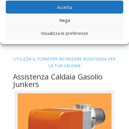
Cinecitta
Accetta
Bollino Blu
Caldaia Gas Metano Junkers Metro
Cinecitta
Nega
Vendita
Caldaia Gas Metano Junkers Metro
Visualizza le preferenze
Cinecitta
Offerte
Caldaia Gas Metano Junkers Metro Cinecitta
UTILIZZA IL FORM PER RICHIEDERE ASSISTENZA PER
LA TUA CALDAIA
Assistenza Caldaia Gasolio
Junkers