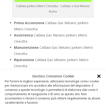
Caldaie Junkers Metro Cinecitta – Caldaie a Gas Metano
Roma
Prima Accensione
Caldaia Gas Metano Junkers
Metro Cinecitta
Assistenza
Caldaia Gas Metano Junkers Metro
Cinecitta
Manutenzione
Caldaia Gas Metano Junkers Metro
Cinecitta
Riparazione
Caldaia Gas Metano Junkers Metro
Cinecitta
Pronto Intervento
Caldaia Gas Metano Junkers
Gestisci Consenso Cookie
Metro Cinecitta
Per fornire le migliori esperienze, utilizziamo tecnologie come i cookie
Sostituzione
Caldaia Gas Metano Junkers Metro
per memorizzare e/o accedere alle informazioni del dispositivo. Il
consenso a queste tecnologie ci permetterà di elaborare dati come il
Cinecitta
comportamento di navigazione o ID unici su questo sito. Non
Pulizia
Caldaia Gas Metano Junkers Metro Cinecitta
acconsentire o ritirare il consenso può influire negativamente su alcune
caratteristiche e funzioni.
Controllo Fumi
Caldaia Gas Metano Junkers Metro