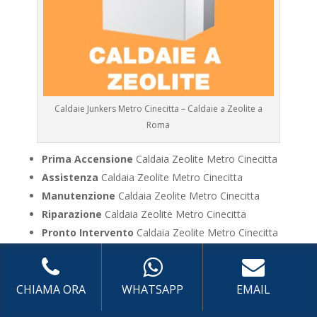
Caldaie Junkers Metro Cinecitta – Caldaie a Zeolite a
Roma
Prima Accensione
Caldaia Zeolite Metro Cinecitta
Assistenza
Caldaia Zeolite Metro Cinecitta
Manutenzione
Caldaia Zeolite Metro Cinecitta
Riparazione
Caldaia Zeolite Metro Cinecitta
Pronto Intervento
Caldaia Zeolite Metro Cinecitta
Sostituzione
Caldaia Zeolite Metro Cinecitta
Pulizia
Caldaia Zeolite Metro Cinecitta
Controllo Fumi
Caldaia Zeolite Metro Cinecitta
CHIAMA ORA
WHATSAPP
EMAIL
Bollino Blu
Caldaia Zeolite Metro Cinecitta