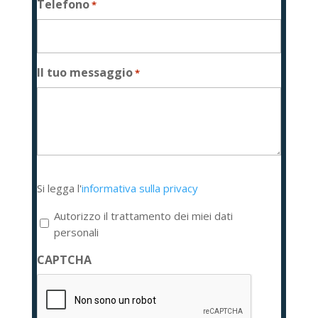
Telefono
*
Il tuo messaggio
*
Si
Si legga l'
informativa sulla privacy
legga
l'informativa
Autorizzo il trattamento dei miei dati
sulla
personali
privacy
CAPTCHA
*