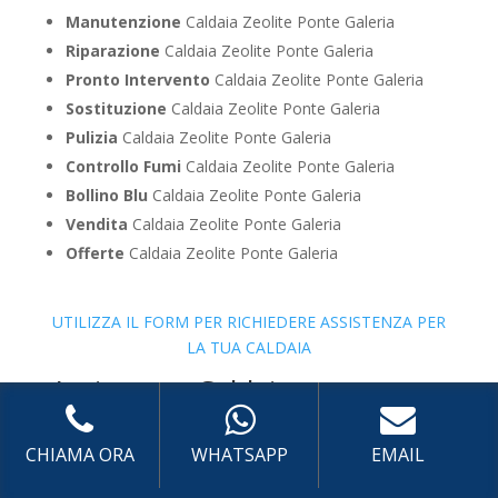
Manutenzione
Caldaia Zeolite Ponte Galeria
Riparazione
Caldaia Zeolite Ponte Galeria
Pronto Intervento
Caldaia Zeolite Ponte Galeria
Sostituzione
Caldaia Zeolite Ponte Galeria
Pulizia
Caldaia Zeolite Ponte Galeria
Controllo Fumi
Caldaia Zeolite Ponte Galeria
Bollino Blu
Caldaia Zeolite Ponte Galeria
Vendita
Caldaia Zeolite Ponte Galeria
Offerte
Caldaia Zeolite Ponte Galeria
UTILIZZA IL FORM PER RICHIEDERE ASSISTENZA PER
LA TUA CALDAIA
Assistenza Caldaia con
sistema di centralizzazione
Junkers
CHIAMA ORA
WHATSAPP
EMAIL