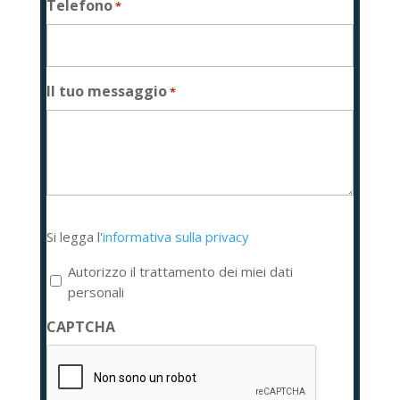
Telefono
*
Il tuo messaggio
*
Si
Si legga l'
informativa sulla privacy
legga
l'informativa
Autorizzo il trattamento dei miei dati
sulla
personali
privacy
CAPTCHA
*