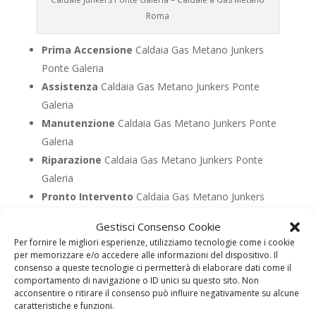
Roma
Prima Accensione
Caldaia Gas Metano Junkers
Ponte Galeria
Assistenza
Caldaia Gas Metano Junkers Ponte
Galeria
Manutenzione
Caldaia Gas Metano Junkers Ponte
Galeria
Riparazione
Caldaia Gas Metano Junkers Ponte
Galeria
Pronto Intervento
Caldaia Gas Metano Junkers
Ponte Galeria
Gestisci Consenso Cookie
Sostituzione
Caldaia Gas Metano Junkers Ponte
Per fornire le migliori esperienze, utilizziamo tecnologie come i cookie
Galeria
per memorizzare e/o accedere alle informazioni del dispositivo. Il
consenso a queste tecnologie ci permetterà di elaborare dati come il
Pulizia
Caldaia Gas Metano Junkers Ponte Galeria
comportamento di navigazione o ID unici su questo sito. Non
Controllo Fumi
Caldaia Gas Metano Junkers Ponte
acconsentire o ritirare il consenso può influire negativamente su alcune
caratteristiche e funzioni.
Galeria