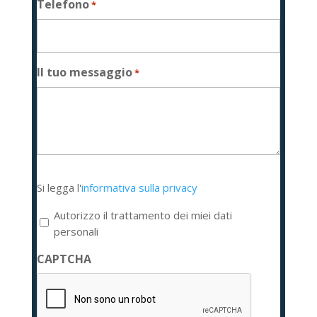
Telefono
*
Il tuo messaggio
*
Si
Si legga l'
informativa sulla privacy
legga
l'informativa
Autorizzo il trattamento dei miei dati
sulla
personali
privacy
CAPTCHA
*