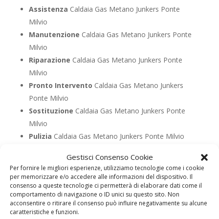
Assistenza
Caldaia Gas Metano Junkers Ponte
Milvio
Manutenzione
Caldaia Gas Metano Junkers Ponte
Milvio
Riparazione
Caldaia Gas Metano Junkers Ponte
Milvio
Pronto Intervento
Caldaia Gas Metano Junkers
Ponte Milvio
Sostituzione
Caldaia Gas Metano Junkers Ponte
Milvio
Pulizia
Caldaia Gas Metano Junkers Ponte Milvio
Controllo Fumi
Caldaia Gas Metano Junkers Ponte
Gestisci Consenso Cookie
Milvio
Per fornire le migliori esperienze, utilizziamo tecnologie come i cookie
Bollino Blu
Caldaia Gas Metano Junkers Ponte
per memorizzare e/o accedere alle informazioni del dispositivo. Il
consenso a queste tecnologie ci permetterà di elaborare dati come il
Milvio
comportamento di navigazione o ID unici su questo sito. Non
Vendita
Caldaia Gas Metano Junkers Ponte Milvio
acconsentire o ritirare il consenso può influire negativamente su alcune
caratteristiche e funzioni.
Offerte
Caldaia Gas Metano Junkers Ponte Milvio