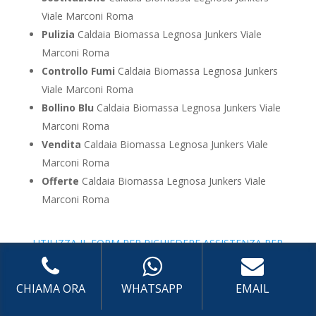
Viale Marconi Roma
Pulizia
Caldaia Biomassa Legnosa Junkers Viale
Marconi Roma
Controllo Fumi
Caldaia Biomassa Legnosa Junkers
Viale Marconi Roma
Bollino Blu
Caldaia Biomassa Legnosa Junkers Viale
Marconi Roma
Vendita
Caldaia Biomassa Legnosa Junkers Viale
Marconi Roma
Offerte
Caldaia Biomassa Legnosa Junkers Viale
Marconi Roma
UTILIZZA IL FORM PER RICHIEDERE ASSISTENZA PER
LA TUA CALDAIA
Assistenza Caldaia Zeolite
CHIAMA ORA
WHATSAPP
EMAIL