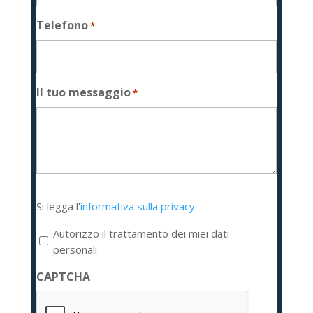
Telefono
*
Il tuo messaggio
*
Si
Si legga l'
informativa sulla privacy
legga
l'informativa
Autorizzo il trattamento dei miei dati
sulla
personali
privacy
CAPTCHA
*