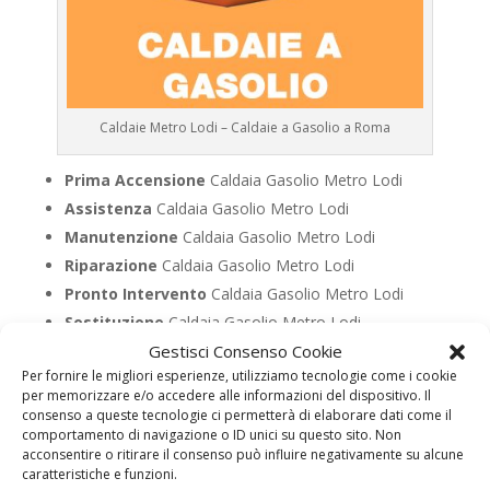
Caldaie Metro Lodi – Caldaie a Gasolio a Roma
Prima Accensione
Caldaia Gasolio Metro Lodi
Assistenza
Caldaia Gasolio Metro Lodi
Manutenzione
Caldaia Gasolio Metro Lodi
Riparazione
Caldaia Gasolio Metro Lodi
Pronto Intervento
Caldaia Gasolio Metro Lodi
Sostituzione
Caldaia Gasolio Metro Lodi
Gestisci Consenso Cookie
Pulizia
Caldaia Gasolio Metro Lodi
Per fornire le migliori esperienze, utilizziamo tecnologie come i cookie
Controllo Fumi
Caldaia Gasolio Metro Lodi
per memorizzare e/o accedere alle informazioni del dispositivo. Il
Bollino Blu
Caldaia Gasolio Metro Lodi
consenso a queste tecnologie ci permetterà di elaborare dati come il
comportamento di navigazione o ID unici su questo sito. Non
Vendita
Caldaia Gasolio Metro Lodi
acconsentire o ritirare il consenso può influire negativamente su alcune
Offerte
Caldaia Gasolio Metro Lodi
caratteristiche e funzioni.