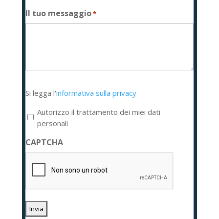
Il tuo messaggio
*
Si
Si legga l'
informativa sulla privacy
legga
l'informativa
Autorizzo il trattamento dei miei dati
sulla
personali
privacy
CAPTCHA
*