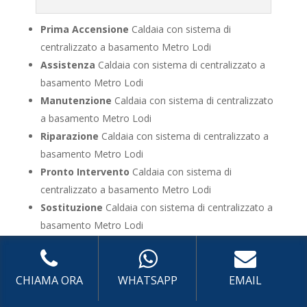
Prima Accensione
Caldaia con sistema di
centralizzato a basamento Metro Lodi
Assistenza
Caldaia con sistema di centralizzato a
basamento Metro Lodi
Manutenzione
Caldaia con sistema di centralizzato
a basamento Metro Lodi
Riparazione
Caldaia con sistema di centralizzato a
basamento Metro Lodi
Pronto Intervento
Caldaia con sistema di
centralizzato a basamento Metro Lodi
Sostituzione
Caldaia con sistema di centralizzato a
basamento Metro Lodi
Pulizia
Caldaia con sistema di centralizzato a
basamento Metro Lodi
Controllo Fumi
Caldaia con sistema di centralizzato
CHIAMA ORA
WHATSAPP
EMAIL
a basamento Metro Lodi