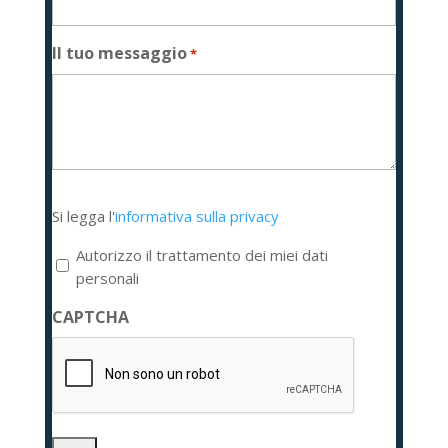
Il tuo messaggio
*
Si
Si legga l'
informativa sulla privacy
legga
l'informativa
Autorizzo il trattamento dei miei dati
sulla
personali
privacy
CAPTCHA
*