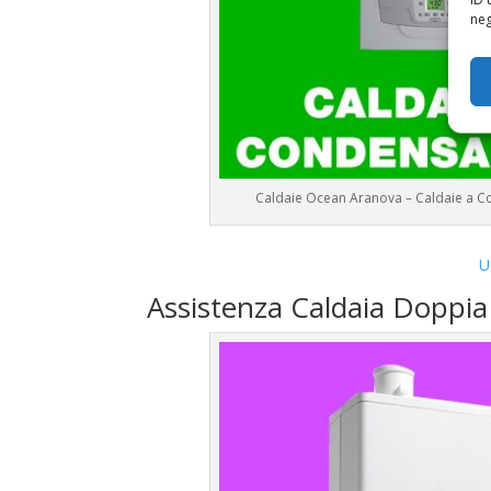
neg
Caldaie Ocean Aranova – Caldaie a 
U
Assistenza Caldaia Doppi