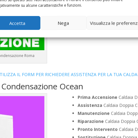
Vendita
Caldaia Condensazi
ativamente su alcune caratteristiche e funzioni.
Offerte
Caldaia Condensazio
Accetta
Nega
Visualizza le preferen
Condensazione Roma
TILIZZA IL FORM PER RICHIEDERE ASSISTENZA PER LA TUA CALDA
a Condensazione Ocean
Prima Accensione
Caldaia D
Assistenza
Caldaia Doppia 
Manutenzione
Caldaia Dopp
Riparazione
Caldaia Doppia 
Pronto Intervento
Caldaia 
Sostituzione
Caldaia Doppia