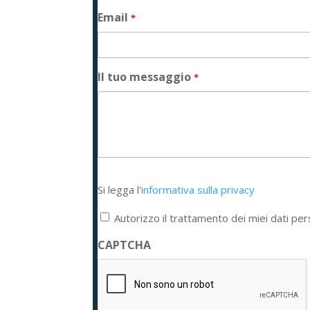
Email
*
Il tuo messaggio
*
Si
Si legga l'
informativa sulla privacy
legga
l'informativa
Autorizzo il trattamento dei miei dati per
sulla
privacy
CAPTCHA
*