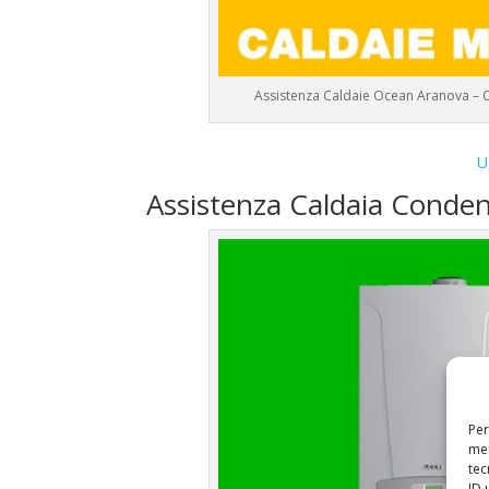
Assistenza Caldaie Ocean Aranova – 
U
Assistenza Caldaia Conde
Per
mem
tec
ID 