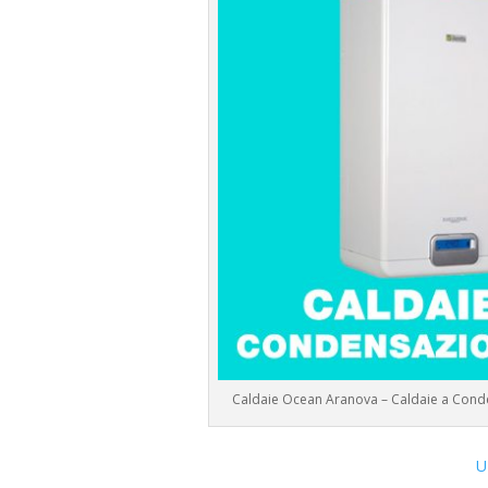
Caldaie Ocean Aranova – Caldaie a Con
U