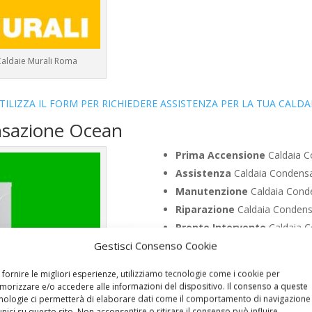
Caldaie Murali Roma
TILIZZA IL FORM PER RICHIEDERE ASSISTENZA PER LA TUA CALDA
nsazione Ocean
Prima Accensione
Caldaia C
Assistenza
Caldaia Condens
Manutenzione
Caldaia Cond
Riparazione
Caldaia Condens
Pronto Intervento
Caldaia 
Gestisci Consenso Cookie
Sostituzione
Caldaia Conden
Pulizia
Caldaia Condensazion
 fornire le migliori esperienze, utilizziamo tecnologie come i cookie per
Controllo Fumi
Caldaia Cond
orizzare e/o accedere alle informazioni del dispositivo. Il consenso a queste
nologie ci permetterà di elaborare dati come il comportamento di navigazione
Bollino Blu
Caldaia Condensa
unici su questo sito. Non acconsentire o ritirare il consenso può influire