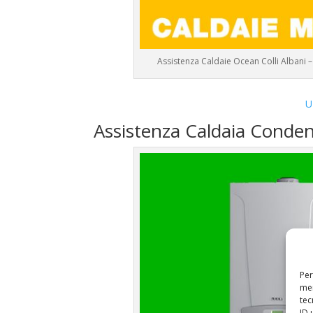
Assistenza Caldaie Ocean Colli Albani 
U
Assistenza Caldaia Conde
Per
mem
tec
ID 