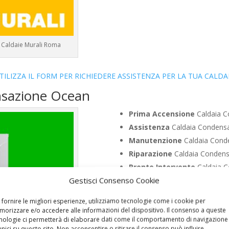
– Caldaie Murali Roma
TILIZZA IL FORM PER RICHIEDERE ASSISTENZA PER LA TUA CALDA
nsazione Ocean
Prima Accensione
Caldaia C
Assistenza
Caldaia Condensa
Manutenzione
Caldaia Conde
Riparazione
Caldaia Condensa
Pronto Intervento
Caldaia C
Gestisci Consenso Cookie
Sostituzione
Caldaia Condens
Pulizia
Caldaia Condensazione
 fornire le migliori esperienze, utilizziamo tecnologie come i cookie per
Controllo Fumi
Caldaia Conde
orizzare e/o accedere alle informazioni del dispositivo. Il consenso a queste
nologie ci permetterà di elaborare dati come il comportamento di navigazione
Bollino Blu
Caldaia Condensaz
unici su questo sito. Non acconsentire o ritirare il consenso può influire