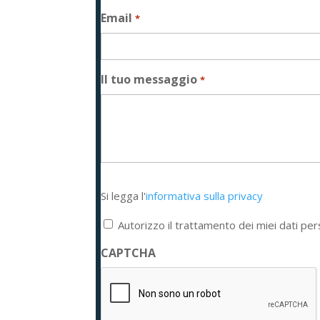
Email
*
Il tuo messaggio
*
Si
Si legga l'
informativa sulla privacy
legga
l'informativa
Autorizzo il trattamento dei miei dati per
sulla
privacy
CAPTCHA
*