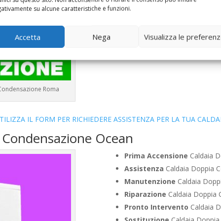
Vendita
Caldaia Condensazion
ativamente su alcune caratteristiche e funzioni.
Offerte
Caldaia Condensazion
Accetta
Nega
Visualizza le preferen
a Condensazione Roma
TILIZZA IL FORM PER RICHIEDERE ASSISTENZA PER LA TUA CALDA
a Condensazione Ocean
Prima Accensione
Caldaia D
Assistenza
Caldaia Doppia C
Manutenzione
Caldaia Doppi
Riparazione
Caldaia Doppia C
Pronto Intervento
Caldaia D
Sostituzione
Caldaia Doppia 