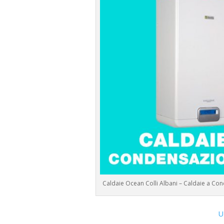
Caldaie Ocean Colli Albani – Caldaie a C
U