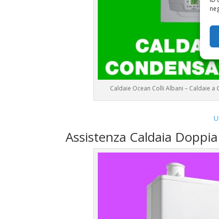
neg
Caldaie Ocean Colli Albani – Caldaie 
U
Assistenza Caldaia Doppi