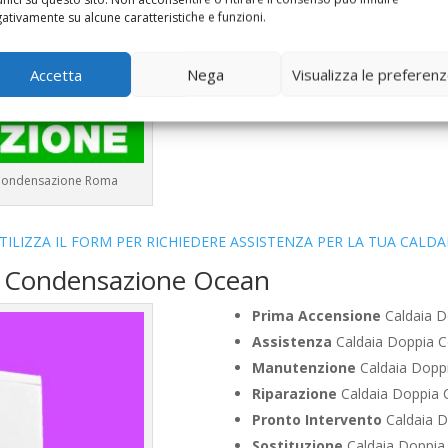
Vendita
Caldaia Condensazion
ativamente su alcune caratteristiche e funzioni.
Offerte
Caldaia Condensazion
Accetta
Nega
Visualizza le preferen
a Condensazione Roma
TILIZZA IL FORM PER RICHIEDERE ASSISTENZA PER LA TUA CALDA
a Condensazione Ocean
Prima Accensione
Caldaia D
Assistenza
Caldaia Doppia C
Manutenzione
Caldaia Doppi
Riparazione
Caldaia Doppia 
Pronto Intervento
Caldaia D
Sostituzione
Caldaia Doppia 