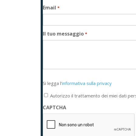
Email
*
Il tuo messaggio
*
Si
Si legga l'
informativa sulla privacy
legga
l'informativa
Autorizzo il trattamento dei miei dati per
sulla
privacy
CAPTCHA
*