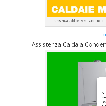
Assistenza Caldaie Ocean Giardinetti 
U
Assistenza Caldaia Conde
Per
mem
tec
ID 