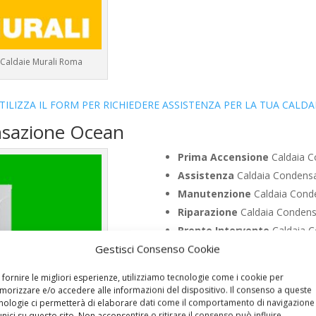
– Caldaie Murali Roma
TILIZZA IL FORM PER RICHIEDERE ASSISTENZA PER LA TUA CALDA
nsazione Ocean
Prima Accensione
Caldaia C
Assistenza
Caldaia Condensa
Manutenzione
Caldaia Conde
Riparazione
Caldaia Condensa
Pronto Intervento
Caldaia C
Gestisci Consenso Cookie
Sostituzione
Caldaia Condens
Pulizia
Caldaia Condensazione
 fornire le migliori esperienze, utilizziamo tecnologie come i cookie per
Controllo Fumi
Caldaia Conde
orizzare e/o accedere alle informazioni del dispositivo. Il consenso a queste
nologie ci permetterà di elaborare dati come il comportamento di navigazione
Bollino Blu
Caldaia Condensaz
unici su questo sito. Non acconsentire o ritirare il consenso può influire