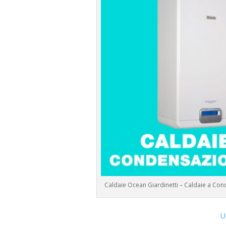
Caldaie Ocean Giardinetti – Caldaie a Co
U