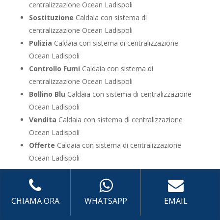
centralizzazione Ocean Ladispoli
Sostituzione
Caldaia con sistema di
centralizzazione Ocean Ladispoli
Pulizia
Caldaia con sistema di centralizzazione
Ocean Ladispoli
Controllo Fumi
Caldaia con sistema di
centralizzazione Ocean Ladispoli
Bollino Blu
Caldaia con sistema di centralizzazione
Ocean Ladispoli
Vendita
Caldaia con sistema di centralizzazione
Ocean Ladispoli
Offerte
Caldaia con sistema di centralizzazione
Ocean Ladispoli
UTILIZZA IL FORM PER RICHIEDERE ASSISTENZA PER
LA TUA CALDAIA
CHIAMA ORA
WHATSAPP
EMAIL
Assistenza Caldaia con