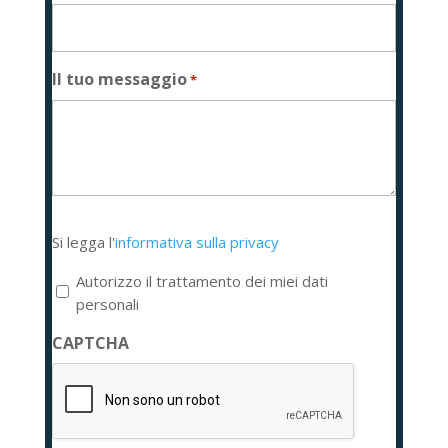
Il tuo messaggio
*
Si
Si legga l'
informativa sulla privacy
legga
l'informativa
Autorizzo il trattamento dei miei dati
sulla
personali
privacy
CAPTCHA
*