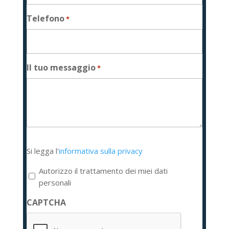
Telefono
*
Il tuo messaggio
*
Si
Si legga l'
informativa sulla privacy
legga
l'informativa
Autorizzo il trattamento dei miei dati
sulla
personali
privacy
CAPTCHA
*