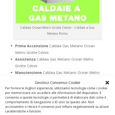
Caldaie Ocean Metro Grotte Celoni – Caldaie a Gas
Metano Roma
Prima Accensione
Caldaia Gas Metano Ocean
Metro Grotte Celoni
Assistenza
Caldaia Gas Metano Ocean Metro
Grotte Celoni
Manutenzione
Caldaia Gas Metano Ocean Metro
Grotte Celoni
Gestisci Consenso Cookie
Riparazione
Caldaia Gas Metano Ocean Metro
Per fornire le migliori esperienze, utilizziamo tecnologie come i cookie
Grotte Celoni
per memorizzare e/o accedere alle informazioni del dispositivo. Il
consenso a queste tecnologie ci permetterà di elaborare dati come il
Pronto Intervento
Caldaia Gas Metano Ocean
comportamento di navigazione o ID unici su questo sito. Non
Metro Grotte Celoni
acconsentire o ritirare il consenso può influire negativamente su alcune
caratteristiche e funzioni.
Sostituzione
Caldaia Gas Metano Ocean Metro