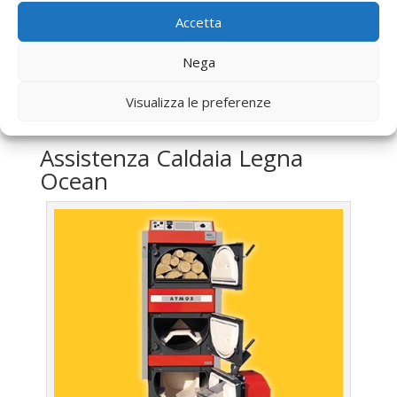
Bollino Blu
Caldaia Gasolio Ocean Poli
Accetta
Vendita
Caldaia Gasolio Ocean Poli
Offerte
Caldaia Gasolio Ocean Poli
Nega
Visualizza le preferenze
UTILIZZA IL FORM PER RICHIEDERE ASSISTENZA PER
LA TUA CALDAIA
Assistenza Caldaia Legna
Ocean