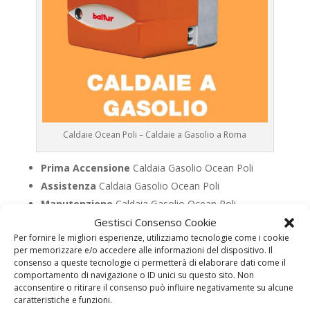
Caldaie Ocean Poli – Caldaie a Gasolio a Roma
Prima Accensione
Caldaia Gasolio Ocean Poli
Assistenza
Caldaia Gasolio Ocean Poli
Manutenzione
Caldaia Gasolio Ocean Poli
Gestisci Consenso Cookie
Riparazione
Caldaia Gasolio Ocean Poli
Per fornire le migliori esperienze, utilizziamo tecnologie come i cookie
Pronto Intervento
Caldaia Gasolio Ocean Poli
per memorizzare e/o accedere alle informazioni del dispositivo. Il
Sostituzione
Caldaia Gasolio Ocean Poli
consenso a queste tecnologie ci permetterà di elaborare dati come il
comportamento di navigazione o ID unici su questo sito. Non
Pulizia
Caldaia Gasolio Ocean Poli
acconsentire o ritirare il consenso può influire negativamente su alcune
Controllo Fumi
Caldaia Gasolio Ocean Poli
caratteristiche e funzioni.