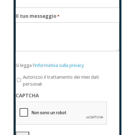
Il tuo messaggio
*
Si
Si legga l'
informativa sulla privacy
legga
l'informativa
Autorizzo il trattamento dei miei dati
sulla
personali
privacy
CAPTCHA
*