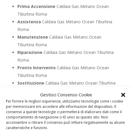
Prima Accensione
Caldaia Gas Metano Ocean
Tiburtina Roma
Assistenza
Caldaia Gas Metano Ocean Tiburtina
Roma
Manutenzione
Caldaia Gas Metano Ocean
Tiburtina Roma
Riparazione
Caldaia Gas Metano Ocean Tiburtina
Roma
Pronto Intervento
Caldaia Gas Metano Ocean
Tiburtina Roma
Sostituzione
Caldaia Gas Metano Ocean Tiburtina
Roma
Gestisci Consenso Cookie
Pulizia
Caldaia Gas Metano Ocean Tiburtina Roma
Per fornire le migliori esperienze, utilizziamo tecnologie come i cookie
Controllo Fumi
Caldaia Gas Metano Ocean
per memorizzare e/o accedere alle informazioni del dispositivo. Il
consenso a queste tecnologie ci permetterà di elaborare dati come il
Tiburtina Roma
comportamento di navigazione o ID unici su questo sito. Non
Bollino Blu
Caldaia Gas Metano Ocean Tiburtina
acconsentire o ritirare il consenso può influire negativamente su alcune
caratteristiche e funzioni.
Roma