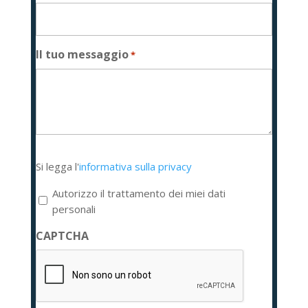
Il tuo messaggio
*
Si
Si legga l'
informativa sulla privacy
legga
l'informativa
Autorizzo il trattamento dei miei dati
sulla
personali
privacy
CAPTCHA
*