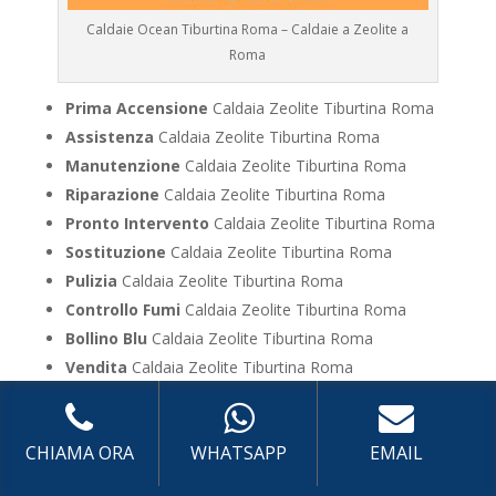
Caldaie Ocean Tiburtina Roma – Caldaie a Zeolite a
Roma
Prima Accensione
Caldaia Zeolite Tiburtina Roma
Assistenza
Caldaia Zeolite Tiburtina Roma
Manutenzione
Caldaia Zeolite Tiburtina Roma
Riparazione
Caldaia Zeolite Tiburtina Roma
Pronto Intervento
Caldaia Zeolite Tiburtina Roma
Sostituzione
Caldaia Zeolite Tiburtina Roma
Pulizia
Caldaia Zeolite Tiburtina Roma
Controllo Fumi
Caldaia Zeolite Tiburtina Roma
Bollino Blu
Caldaia Zeolite Tiburtina Roma
Vendita
Caldaia Zeolite Tiburtina Roma
Offerte
Caldaia Zeolite Tiburtina Roma
CHIAMA ORA
WHATSAPP
EMAIL
UTILIZZA IL FORM PER RICHIEDERE ASSISTENZA PER
LA TUA CALDAIA