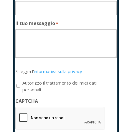
Il tuo messaggio
*
Si
Si legga l'
informativa sulla privacy
legga
l'informativa
Autorizzo il trattamento dei miei dati
sulla
personali
privacy
CAPTCHA
*