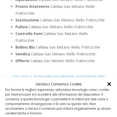
Pronto Intervento
Caldaia Gas Metano Riello
Frattocchie
Sostituzione
Caldaia Gas Metano Riello Frattocchie
Pulizia
Caldaia Gas Metano Riello Frattocchie
Controllo Fumi
Caldaia Gas Metano Riello
Frattocchie
Bollino Blu
Caldaia Gas Metano Riello Frattocchie
Vendita
Caldaia Gas Metano Riello Frattocchie
Offerte
Caldaia Gas Metano Riello Frattocchie
UTILIZZA IL FORM PER RICHIEDERE ASSISTENZA PER
LA TUA CALDAIA
Gestisci Consenso Cookie
Per fornire le migliori esperienze, utilizziamo tecnologie come i cookie
Assistenza Caldaia Gasolio
per memorizzare e/o accedere alle informazioni del dispositivo. Il
Riello
consenso a queste tecnologie ci permetterà di elaborare dati come il
comportamento di navigazione o ID unici su questo sito. Non
acconsentire o ritirare il consenso può influire negativamente su alcune
caratteristiche e funzioni.