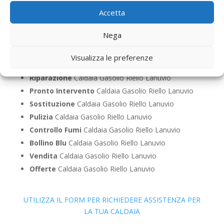
Accetta
Caldaie Riello Lanuvio – Caldaie a Gasolio a Roma
Nega
Prima Accensione
Caldaia Gasolio Riello Lanuvio
Assistenza
Caldaia Gasolio Riello Lanuvio
Visualizza le preferenze
Manutenzione
Caldaia Gasolio Riello Lanuvio
Riparazione
Caldaia Gasolio Riello Lanuvio
Pronto Intervento
Caldaia Gasolio Riello Lanuvio
Sostituzione
Caldaia Gasolio Riello Lanuvio
Pulizia
Caldaia Gasolio Riello Lanuvio
Controllo Fumi
Caldaia Gasolio Riello Lanuvio
Bollino Blu
Caldaia Gasolio Riello Lanuvio
Vendita
Caldaia Gasolio Riello Lanuvio
Offerte
Caldaia Gasolio Riello Lanuvio
UTILIZZA IL FORM PER RICHIEDERE ASSISTENZA PER
LA TUA CALDAIA