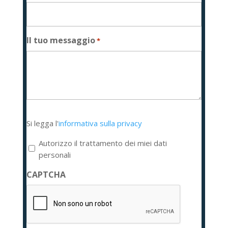
Il tuo messaggio
*
Si
Si legga l'
informativa sulla privacy
legga
l'informativa
Autorizzo il trattamento dei miei dati
sulla
personali
privacy
CAPTCHA
*