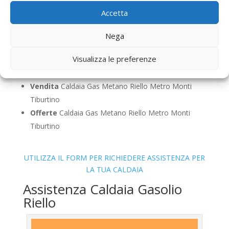
Pulizia
Caldaia Gas Metano Riello Metro Monti
Accetta
Tiburtino
Controllo Fumi
Caldaia Gas Metano Riello Metro
Nega
Monti Tiburtino
Visualizza le preferenze
Bollino Blu
Caldaia Gas Metano Riello Metro Monti
Tiburtino
Vendita
Caldaia Gas Metano Riello Metro Monti
Tiburtino
Offerte
Caldaia Gas Metano Riello Metro Monti
Tiburtino
UTILIZZA IL FORM PER RICHIEDERE ASSISTENZA PER
LA TUA CALDAIA
Assistenza Caldaia Gasolio
Riello