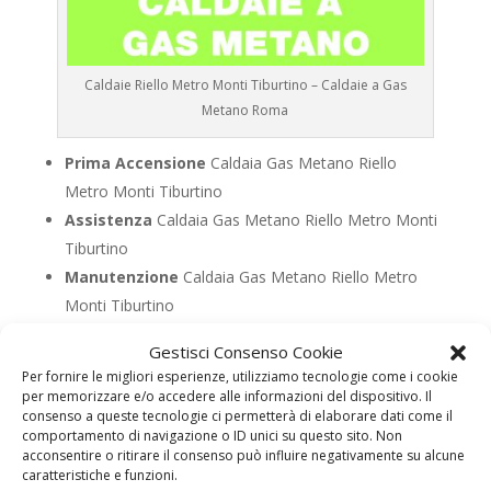
Caldaie Riello Metro Monti Tiburtino – Caldaie a Gas
Metano Roma
Prima Accensione
Caldaia Gas Metano Riello
Metro Monti Tiburtino
Assistenza
Caldaia Gas Metano Riello Metro Monti
Tiburtino
Manutenzione
Caldaia Gas Metano Riello Metro
Monti Tiburtino
Riparazione
Caldaia Gas Metano Riello Metro
Gestisci Consenso Cookie
Monti Tiburtino
Per fornire le migliori esperienze, utilizziamo tecnologie come i cookie
Pronto Intervento
Caldaia Gas Metano Riello
per memorizzare e/o accedere alle informazioni del dispositivo. Il
consenso a queste tecnologie ci permetterà di elaborare dati come il
Metro Monti Tiburtino
comportamento di navigazione o ID unici su questo sito. Non
Sostituzione
Caldaia Gas Metano Riello Metro
acconsentire o ritirare il consenso può influire negativamente su alcune
caratteristiche e funzioni.
Monti Tiburtino