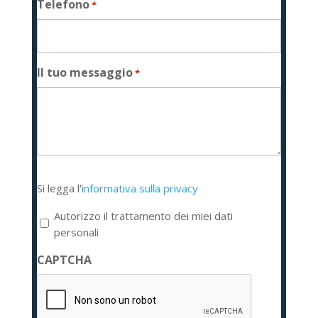
Telefono
*
Il tuo messaggio
*
Si
Si legga l'
informativa sulla privacy
legga
l'informativa
Autorizzo il trattamento dei miei dati
sulla
personali
privacy
CAPTCHA
*