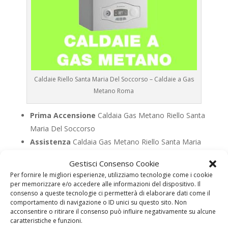
Caldaie Riello Santa Maria Del Soccorso – Caldaie a Gas
Metano Roma
Prima Accensione
Caldaia Gas Metano Riello Santa
Maria Del Soccorso
Assistenza
Caldaia Gas Metano Riello Santa Maria
Del Soccorso
Gestisci Consenso Cookie
Manutenzione
Caldaia Gas Metano Riello Santa
Per fornire le migliori esperienze, utilizziamo tecnologie come i cookie
Maria Del Soccorso
per memorizzare e/o accedere alle informazioni del dispositivo. Il
consenso a queste tecnologie ci permetterà di elaborare dati come il
Riparazione
Caldaia Gas Metano Riello Santa Maria
comportamento di navigazione o ID unici su questo sito. Non
Del Soccorso
acconsentire o ritirare il consenso può influire negativamente su alcune
caratteristiche e funzioni.
Pronto Intervento
Caldaia Gas Metano Riello