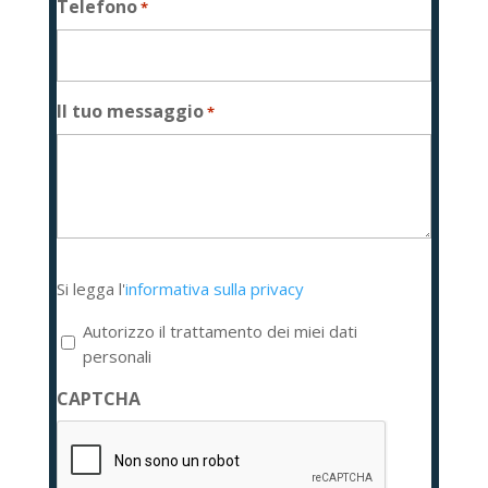
Telefono
*
Il tuo messaggio
*
Si
Si legga l'
informativa sulla privacy
legga
l'informativa
Autorizzo il trattamento dei miei dati
sulla
personali
privacy
CAPTCHA
*