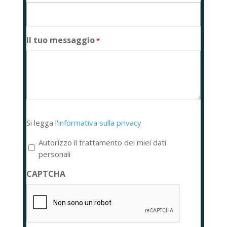
Il tuo messaggio
*
Si
Si legga l'
informativa sulla privacy
legga
l'informativa
Autorizzo il trattamento dei miei dati
sulla
personali
privacy
CAPTCHA
*