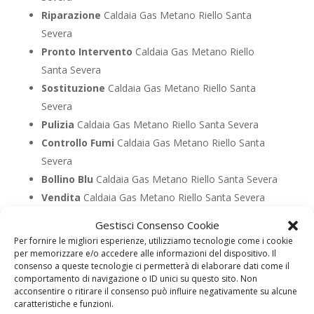
Riparazione
Caldaia Gas Metano Riello Santa
Severa
Pronto Intervento
Caldaia Gas Metano Riello
Santa Severa
Sostituzione
Caldaia Gas Metano Riello Santa
Severa
Pulizia
Caldaia Gas Metano Riello Santa Severa
Controllo Fumi
Caldaia Gas Metano Riello Santa
Severa
Bollino Blu
Caldaia Gas Metano Riello Santa Severa
Vendita
Caldaia Gas Metano Riello Santa Severa
Offerte
Caldaia Gas Metano Riello Santa Severa
Gestisci Consenso Cookie
Per fornire le migliori esperienze, utilizziamo tecnologie come i cookie
per memorizzare e/o accedere alle informazioni del dispositivo. Il
UTILIZZA IL FORM PER RICHIEDERE ASSISTENZA PER
consenso a queste tecnologie ci permetterà di elaborare dati come il
LA TUA CALDAIA
comportamento di navigazione o ID unici su questo sito. Non
acconsentire o ritirare il consenso può influire negativamente su alcune
Assistenza Caldaia Gasolio
caratteristiche e funzioni.