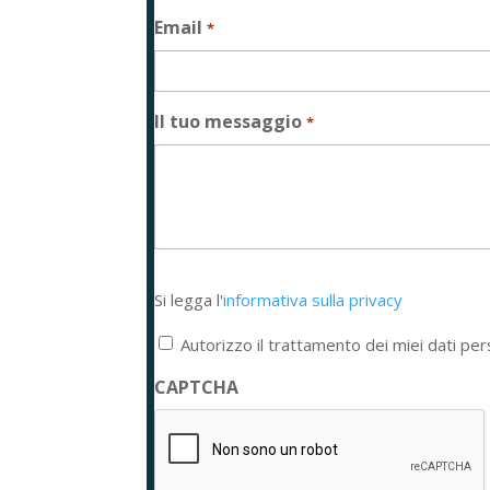
Email
*
Il tuo messaggio
*
Si
Si legga l'
informativa sulla privacy
legga
l'informativa
Autorizzo il trattamento dei miei dati per
sulla
privacy
CAPTCHA
*