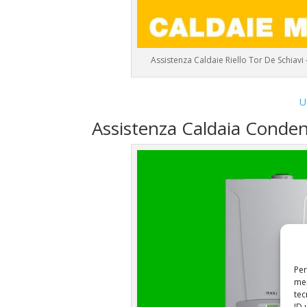
Assistenza Caldaie Riello Tor De Schiavi
U
Assistenza Caldaia Conden
Per
mem
tec
ID 