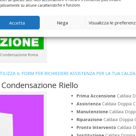
Vendita
Caldaia Condensazion
ativamente su alcune caratteristiche e funzioni.
Offerte
Caldaia Condensazione
Accetta
Nega
Visualizza le preferen
e a Condensazione Roma
TILIZZA IL FORM PER RICHIEDERE ASSISTENZA PER LA TUA CALDA
 Condensazione Riello
Prima Accensione
Caldaia D
Assistenza
Caldaia Doppia C
Manutenzione
Caldaia Doppi
Riparazione
Caldaia Doppia C
Pronto Intervento
Caldaia D
Sostituzione
Caldaia Doppia 