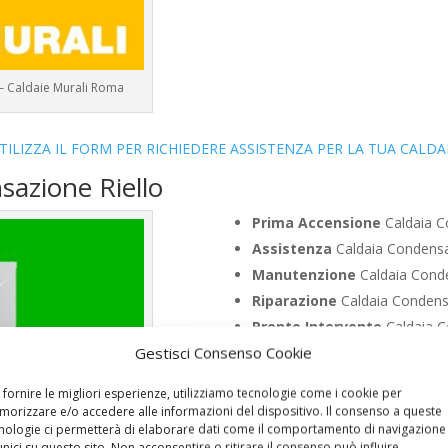
 – Caldaie Murali Roma
TILIZZA IL FORM PER RICHIEDERE ASSISTENZA PER LA TUA CALDA
sazione Riello
Prima Accensione
Caldaia C
Assistenza
Caldaia Condensaz
Manutenzione
Caldaia Conde
Riparazione
Caldaia Condensa
Pronto Intervento
Caldaia C
Gestisci Consenso Cookie
Sostituzione
Caldaia Condens
Pulizia
Caldaia Condensazione
 fornire le migliori esperienze, utilizziamo tecnologie come i cookie per
Controllo Fumi
Caldaia Conde
orizzare e/o accedere alle informazioni del dispositivo. Il consenso a queste
nologie ci permetterà di elaborare dati come il comportamento di navigazione
Bollino Blu
Caldaia Condensazi
unici su questo sito. Non acconsentire o ritirare il consenso può influire