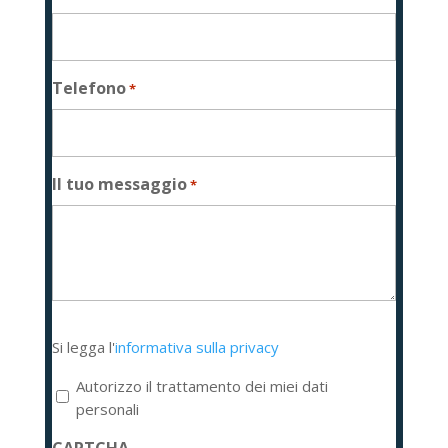
Telefono
*
Il tuo messaggio
*
Si
Si legga l'
informativa sulla privacy
legga
l'informativa
Autorizzo il trattamento dei miei dati
sulla
personali
privacy