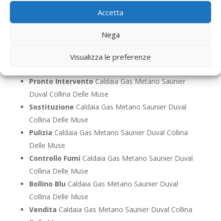
Assistenza
Caldaia Gas Metano Saunier Duval
Accetta
Collina Delle Muse
Manutenzione
Caldaia Gas Metano Saunier Duval
Nega
Collina Delle Muse
Riparazione
Caldaia Gas Metano Saunier Duval
Visualizza le preferenze
Collina Delle Muse
Pronto Intervento
Caldaia Gas Metano Saunier
Duval Collina Delle Muse
Sostituzione
Caldaia Gas Metano Saunier Duval
Collina Delle Muse
Pulizia
Caldaia Gas Metano Saunier Duval Collina
Delle Muse
Controllo Fumi
Caldaia Gas Metano Saunier Duval
Collina Delle Muse
Bollino Blu
Caldaia Gas Metano Saunier Duval
Collina Delle Muse
Vendita
Caldaia Gas Metano Saunier Duval Collina