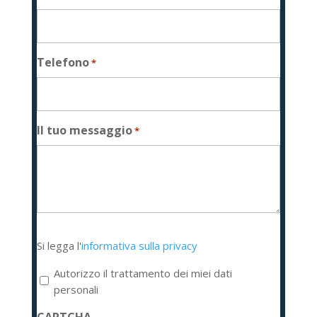
Telefono
*
Il tuo messaggio
*
Si
Si legga l'
informativa sulla privacy
legga
l'informativa
Autorizzo il trattamento dei miei dati
sulla
personali
privacy