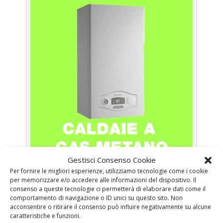
Gestisci Consenso Cookie
Caldaie Saunier Duval Collina Delle Muse – Caldaie a
Per fornire le migliori esperienze, utilizziamo tecnologie come i cookie
Gas Metano Roma
per memorizzare e/o accedere alle informazioni del dispositivo. Il
consenso a queste tecnologie ci permetterà di elaborare dati come il
comportamento di navigazione o ID unici su questo sito. Non
Prima Accensione
Caldaia Gas Metano Saunier
acconsentire o ritirare il consenso può influire negativamente su alcune
Duval Collina Delle Muse
caratteristiche e funzioni.