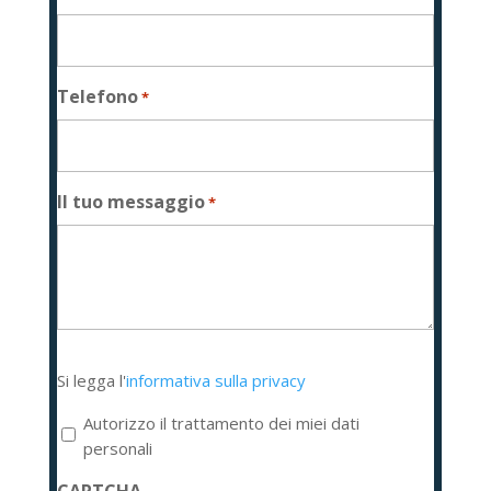
Telefono
*
Il tuo messaggio
*
Si
Si legga l'
informativa sulla privacy
legga
l'informativa
Autorizzo il trattamento dei miei dati
sulla
personali
privacy