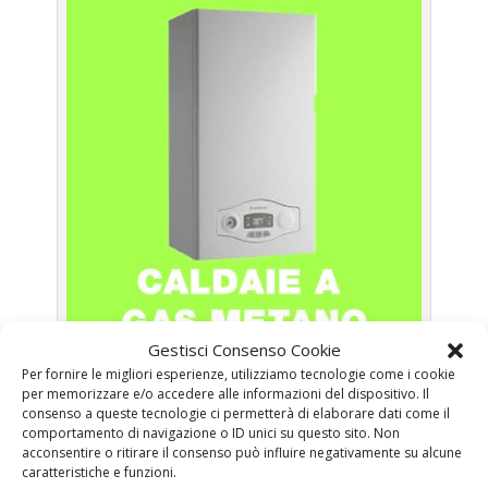
Gestisci Consenso Cookie
Caldaie Saunier Duval Montecompatri – Caldaie a Gas
Per fornire le migliori esperienze, utilizziamo tecnologie come i cookie
Metano Roma
per memorizzare e/o accedere alle informazioni del dispositivo. Il
consenso a queste tecnologie ci permetterà di elaborare dati come il
comportamento di navigazione o ID unici su questo sito. Non
Prima Accensione
Caldaia Gas Metano Saunier
acconsentire o ritirare il consenso può influire negativamente su alcune
Duval Montecompatri
caratteristiche e funzioni.