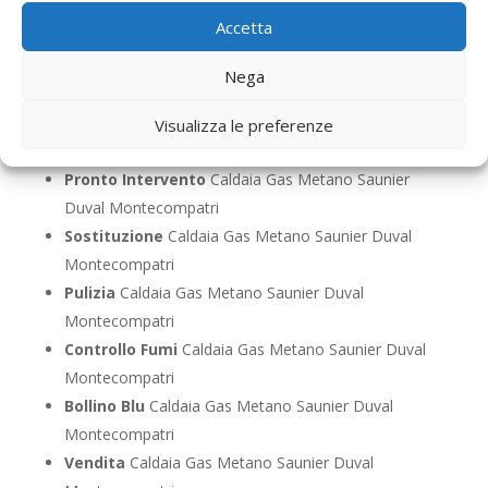
Assistenza
Caldaia Gas Metano Saunier Duval
Accetta
Montecompatri
Manutenzione
Caldaia Gas Metano Saunier Duval
Nega
Montecompatri
Riparazione
Caldaia Gas Metano Saunier Duval
Visualizza le preferenze
Montecompatri
Pronto Intervento
Caldaia Gas Metano Saunier
Duval Montecompatri
Sostituzione
Caldaia Gas Metano Saunier Duval
Montecompatri
Pulizia
Caldaia Gas Metano Saunier Duval
Montecompatri
Controllo Fumi
Caldaia Gas Metano Saunier Duval
Montecompatri
Bollino Blu
Caldaia Gas Metano Saunier Duval
Montecompatri
Vendita
Caldaia Gas Metano Saunier Duval