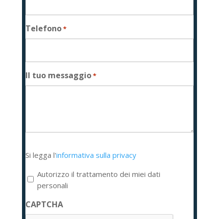
Telefono
*
Il tuo messaggio
*
Si
Si legga l'
informativa sulla privacy
legga
l'informativa
Autorizzo il trattamento dei miei dati
sulla
personali
privacy
CAPTCHA
*