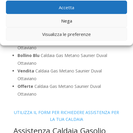
Pronto Intervento
Caldaia Gas Metano Saunier
Accetta
Duval Ottaviano
Sostituzione
Caldaia Gas Metano Saunier Duval
Nega
Ottaviano
Pulizia
Caldaia Gas Metano Saunier Duval Ottaviano
Visualizza le preferenze
Controllo Fumi
Caldaia Gas Metano Saunier Duval
Ottaviano
Bollino Blu
Caldaia Gas Metano Saunier Duval
Ottaviano
Vendita
Caldaia Gas Metano Saunier Duval
Ottaviano
Offerte
Caldaia Gas Metano Saunier Duval
Ottaviano
UTILIZZA IL FORM PER RICHIEDERE ASSISTENZA PER
LA TUA CALDAIA
Assistenza Caldaia Gasolio