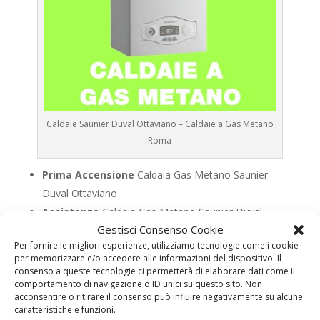
Caldaie Saunier Duval Ottaviano – Caldaie a Gas Metano
Roma
Prima Accensione
Caldaia Gas Metano Saunier
Duval Ottaviano
Assistenza
Caldaia Gas Metano Saunier Duval
Gestisci Consenso Cookie
Ottaviano
Per fornire le migliori esperienze, utilizziamo tecnologie come i cookie
Manutenzione
Caldaia Gas Metano Saunier Duval
per memorizzare e/o accedere alle informazioni del dispositivo. Il
Ottaviano
consenso a queste tecnologie ci permetterà di elaborare dati come il
comportamento di navigazione o ID unici su questo sito. Non
Riparazione
Caldaia Gas Metano Saunier Duval
acconsentire o ritirare il consenso può influire negativamente su alcune
Ottaviano
caratteristiche e funzioni.