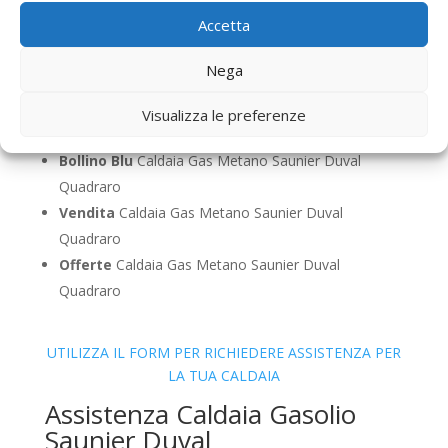
Duval Quadraro
Accetta
Sostituzione
Caldaia Gas Metano Saunier Duval
Quadraro
Nega
Pulizia
Caldaia Gas Metano Saunier Duval Quadraro
Controllo Fumi
Caldaia Gas Metano Saunier Duval
Visualizza le preferenze
Quadraro
Bollino Blu
Caldaia Gas Metano Saunier Duval
Quadraro
Vendita
Caldaia Gas Metano Saunier Duval
Quadraro
Offerte
Caldaia Gas Metano Saunier Duval
Quadraro
UTILIZZA IL FORM PER RICHIEDERE ASSISTENZA PER
LA TUA CALDAIA
Assistenza Caldaia Gasolio
Saunier Duval