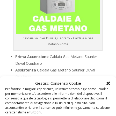
Caldaie Saunier Duval Quadraro – Caldaie a Gas
Metano Roma
Prima Accensione
Caldaia Gas Metano Saunier
Duval Quadraro
Assistenza
Caldaia Gas Metano Saunier Duval
Quadraro
Gestisci Consenso Cookie
Manutenzione
Caldaia Gas Metano Saunier Duval
Per fornire le migliori esperienze, utilizziamo tecnologie come i cookie
Quadraro
per memorizzare e/o accedere alle informazioni del dispositivo. Il
Riparazione
Caldaia Gas Metano Saunier Duval
consenso a queste tecnologie ci permetterà di elaborare dati come il
comportamento di navigazione o ID unici su questo sito. Non
Quadraro
acconsentire o ritirare il consenso può influire negativamente su alcune
Pronto Intervento
Caldaia Gas Metano Saunier
caratteristiche e funzioni.