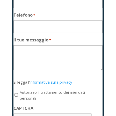
Telefono
*
Il tuo messaggio
*
Si
Si legga l'
informativa sulla privacy
legga
l'informativa
Autorizzo il trattamento dei miei dati
sulla
personali
privacy
CAPTCHA
*