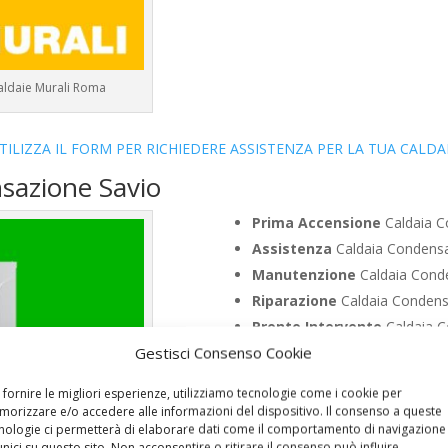
aldaie Murali Roma
TILIZZA IL FORM PER RICHIEDERE ASSISTENZA PER LA TUA CALDA
sazione Savio
Prima Accensione
Caldaia C
Assistenza
Caldaia Condens
Manutenzione
Caldaia Cond
Riparazione
Caldaia Condens
Pronto Intervento
Caldaia C
Gestisci Consenso Cookie
Sostituzione
Caldaia Conden
Pulizia
Caldaia Condensazion
 fornire le migliori esperienze, utilizziamo tecnologie come i cookie per
Controllo Fumi
Caldaia Cond
orizzare e/o accedere alle informazioni del dispositivo. Il consenso a queste
nologie ci permetterà di elaborare dati come il comportamento di navigazione
Bollino Blu
Caldaia Condensa
unici su questo sito. Non acconsentire o ritirare il consenso può influire