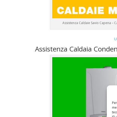
Assistenza Caldaie Savio Capena – C
U
Assistenza Caldaia Conden
Per
mem
tec
ID 