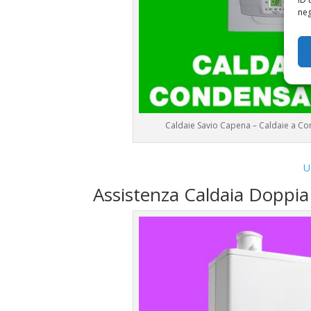
neg
Caldaie Savio Capena – Caldaie a 
U
Assistenza Caldaia Doppi