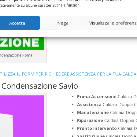
Vendita
Caldaia Condensazio
ativamente su alcune caratteristiche e funzioni.
Offerte
Caldaia Condensazio
Accetta
Nega
Visualizza le preferen
Condensazione Roma
TILIZZA IL FORM PER RICHIEDERE ASSISTENZA PER LA TUA CALDA
a Condensazione Savio
Prima Accensione
Caldaia D
Assistenza
Caldaia Doppia 
Manutenzione
Caldaia Dopp
Riparazione
Caldaia Doppia 
Pronto Intervento
Caldaia D
Sostituzione
Caldaia Doppia