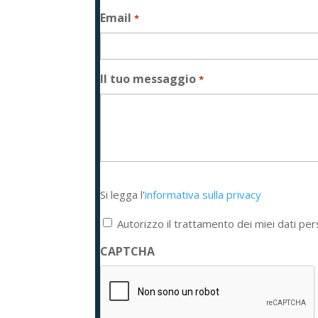
Email
*
Il tuo messaggio
*
Si
Si legga l'
informativa sulla privacy
legga
l'informativa
Autorizzo il trattamento dei miei dati per
sulla
privacy
CAPTCHA
*