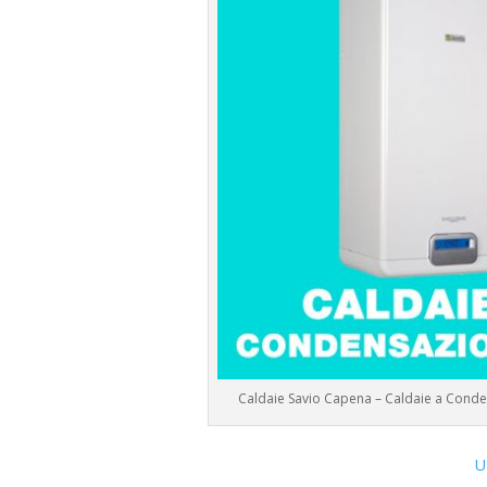
Caldaie Savio Capena – Caldaie a Cond
U