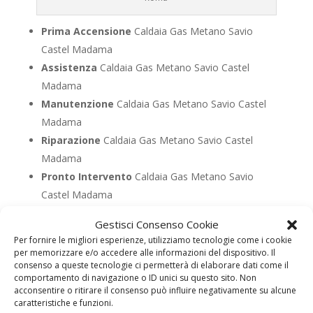
Prima Accensione
Caldaia Gas Metano Savio
Castel Madama
Assistenza
Caldaia Gas Metano Savio Castel
Madama
Manutenzione
Caldaia Gas Metano Savio Castel
Madama
Riparazione
Caldaia Gas Metano Savio Castel
Madama
Pronto Intervento
Caldaia Gas Metano Savio
Castel Madama
Sostituzione
Caldaia Gas Metano Savio Castel
Gestisci Consenso Cookie
Madama
Per fornire le migliori esperienze, utilizziamo tecnologie come i cookie
Pulizia
Caldaia Gas Metano Savio Castel Madama
per memorizzare e/o accedere alle informazioni del dispositivo. Il
consenso a queste tecnologie ci permetterà di elaborare dati come il
Controllo Fumi
Caldaia Gas Metano Savio Castel
comportamento di navigazione o ID unici su questo sito. Non
Madama
acconsentire o ritirare il consenso può influire negativamente su alcune
caratteristiche e funzioni.
Bollino Blu
Caldaia Gas Metano Savio Castel