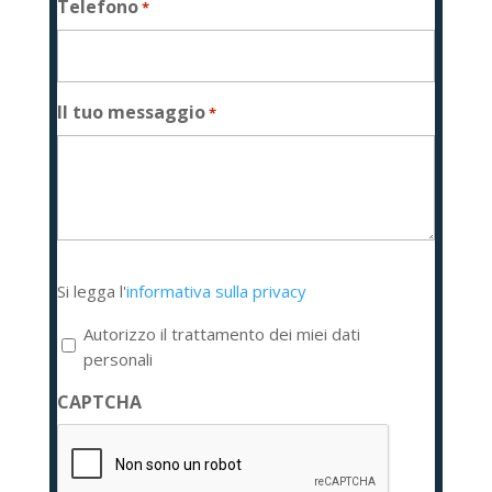
Telefono
*
Il tuo messaggio
*
Si
Si legga l'
informativa sulla privacy
legga
l'informativa
Autorizzo il trattamento dei miei dati
sulla
personali
privacy
CAPTCHA
*