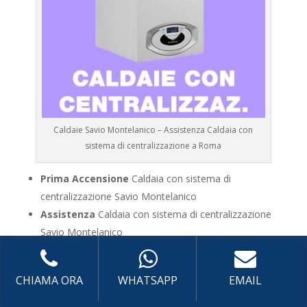
Caldaie Savio Montelanico – Assistenza Caldaia con
sistema di centralizzazione a Roma
Prima Accensione
Caldaia con sistema di
centralizzazione Savio Montelanico
Assistenza
Caldaia con sistema di centralizzazione
Savio Montelanico
Manutenzione
Caldaia con sistema di
centralizzazione Savio Montelanico
CHIAMA ORA
WHATSAPP
EMAIL
Riparazione
Caldaia con sistema di centralizzazione
Savio Montelanico