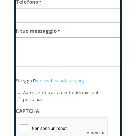
Telefono
*
Il tuo messaggio
*
Si
Si legga l'
informativa sulla privacy
legga
l'informativa
Autorizzo il trattamento dei miei dati
sulla
personali
privacy
CAPTCHA
*