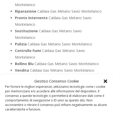
Montelanico
Riparazione
Caldaia Gas Metano Savio Montelanico
Pronto Intervento
Caldaia Gas Metano Savio
Montelanico
Sostituzione
Caldaia Gas Metano Savio
Montelanico
Pulizia
Caldaia Gas Metano Savio Montelanico
Controllo Fumi
Caldaia Gas Metano Savio
Montelanico
Bollino Blu
Caldaia Gas Metano Savio Montelanico
Vendita
Caldaia Gas Metano Savio Montelanico
Offerte
Caldaia Gas Metano Savio Montelanico
Gestisci Consenso Cookie
Per fornire le migliori esperienze, utilizziamo tecnologie come i cookie
per memorizzare e/o accedere alle informazioni del dispositivo. Il
UTILIZZA IL FORM PER RICHIEDERE ASSISTENZA PER
consenso a queste tecnologie ci permetterà di elaborare dati come il
LA TUA CALDAIA
comportamento di navigazione o ID unici su questo sito. Non
acconsentire o ritirare il consenso può influire negativamente su alcune
Assistenza Caldaia Gasolio
caratteristiche e funzioni.