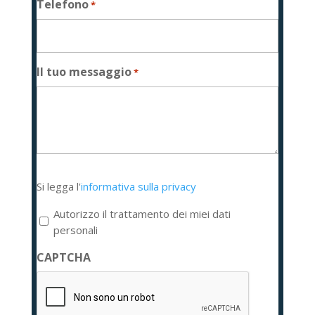
Telefono
*
Il tuo messaggio
*
Si
Si legga l'
informativa sulla privacy
legga
l'informativa
Autorizzo il trattamento dei miei dati
sulla
personali
privacy
CAPTCHA
*