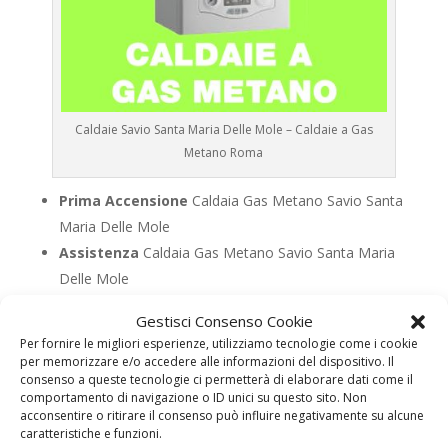
Caldaie Savio Santa Maria Delle Mole – Caldaie a Gas
Metano Roma
Prima Accensione
Caldaia Gas Metano Savio Santa
Maria Delle Mole
Assistenza
Caldaia Gas Metano Savio Santa Maria
Delle Mole
Manutenzione
Caldaia Gas Metano Savio Santa
Gestisci Consenso Cookie
Maria Delle Mole
Per fornire le migliori esperienze, utilizziamo tecnologie come i cookie
Riparazione
Caldaia Gas Metano Savio Santa Maria
per memorizzare e/o accedere alle informazioni del dispositivo. Il
consenso a queste tecnologie ci permetterà di elaborare dati come il
Delle Mole
comportamento di navigazione o ID unici su questo sito. Non
Pronto Intervento
Caldaia Gas Metano Savio
acconsentire o ritirare il consenso può influire negativamente su alcune
caratteristiche e funzioni.
Santa Maria Delle Mole