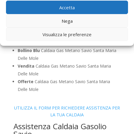
Sostituzione
Caldaia Gas Metano Savio Santa
Accetta
Maria Delle Mole
Pulizia
Caldaia Gas Metano Savio Santa Maria Delle
Nega
Mole
Visualizza le preferenze
Controllo Fumi
Caldaia Gas Metano Savio Santa
Maria Delle Mole
Bollino Blu
Caldaia Gas Metano Savio Santa Maria
Delle Mole
Vendita
Caldaia Gas Metano Savio Santa Maria
Delle Mole
Offerte
Caldaia Gas Metano Savio Santa Maria
Delle Mole
UTILIZZA IL FORM PER RICHIEDERE ASSISTENZA PER
LA TUA CALDAIA
Assistenza Caldaia Gasolio