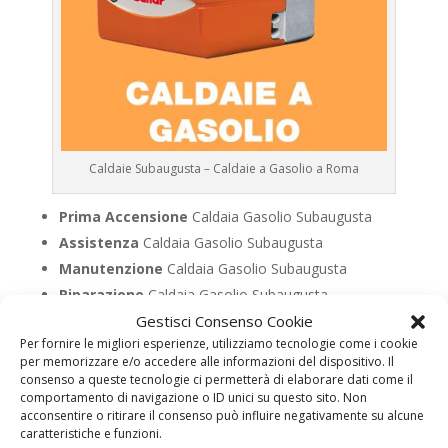
Caldaie Subaugusta – Caldaie a Gasolio a Roma
Prima Accensione
Caldaia Gasolio Subaugusta
Assistenza
Caldaia Gasolio Subaugusta
Manutenzione
Caldaia Gasolio Subaugusta
Riparazione
Caldaia Gasolio Subaugusta
Gestisci Consenso Cookie
Pronto Intervento
Caldaia Gasolio Subaugusta
Per fornire le migliori esperienze, utilizziamo tecnologie come i cookie
Sostituzione
Caldaia Gasolio Subaugusta
per memorizzare e/o accedere alle informazioni del dispositivo. Il
Pulizia
Caldaia Gasolio Subaugusta
consenso a queste tecnologie ci permetterà di elaborare dati come il
comportamento di navigazione o ID unici su questo sito. Non
Controllo Fumi
Caldaia Gasolio Subaugusta
acconsentire o ritirare il consenso può influire negativamente su alcune
Bollino Blu
Caldaia Gasolio Subaugusta
caratteristiche e funzioni.