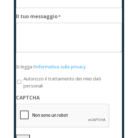
Il tuo messaggio
*
Si
Si legga l'
informativa sulla privacy
legga
l'informativa
Autorizzo il trattamento dei miei dati
sulla
personali
privacy
CAPTCHA
*