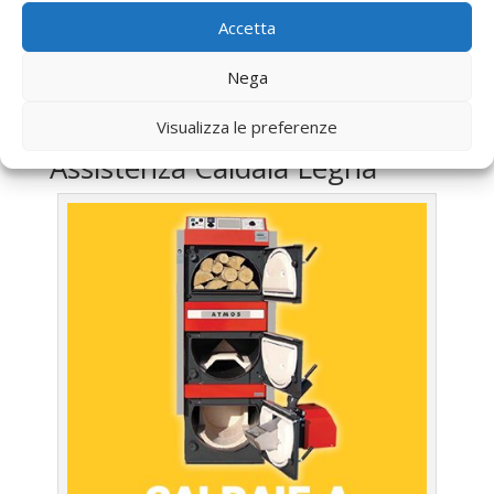
Vendita
Caldaia Gasolio Subaugusta
Accetta
Offerte
Caldaia Gasolio Subaugusta
Nega
UTILIZZA IL FORM PER RICHIEDERE ASSISTENZA PER
LA TUA CALDAIA
Visualizza le preferenze
Assistenza Caldaia Legna