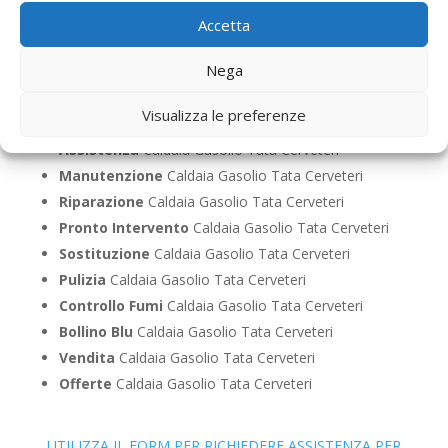
Accetta
Nega
Caldaie Tata Cerveteri – Caldaie a Gasolio a Roma
Visualizza le preferenze
Prima Accensione
Caldaia Gasolio Tata Cerveteri
Assistenza
Caldaia Gasolio Tata Cerveteri
Manutenzione
Caldaia Gasolio Tata Cerveteri
Riparazione
Caldaia Gasolio Tata Cerveteri
Pronto Intervento
Caldaia Gasolio Tata Cerveteri
Sostituzione
Caldaia Gasolio Tata Cerveteri
Pulizia
Caldaia Gasolio Tata Cerveteri
Controllo Fumi
Caldaia Gasolio Tata Cerveteri
Bollino Blu
Caldaia Gasolio Tata Cerveteri
Vendita
Caldaia Gasolio Tata Cerveteri
Offerte
Caldaia Gasolio Tata Cerveteri
UTILIZZA IL FORM PER RICHIEDERE ASSISTENZA PER