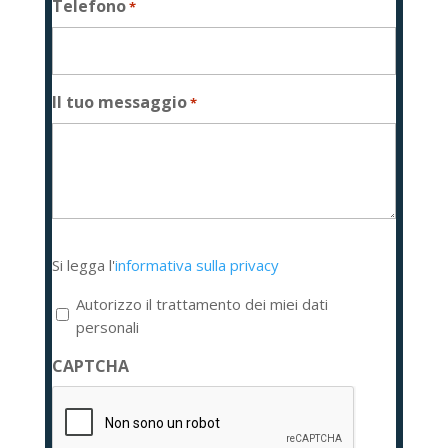
Telefono
*
Il tuo messaggio
*
Si
Si legga l'
informativa sulla privacy
legga
l'informativa
Autorizzo il trattamento dei miei dati
sulla
personali
privacy
CAPTCHA
*