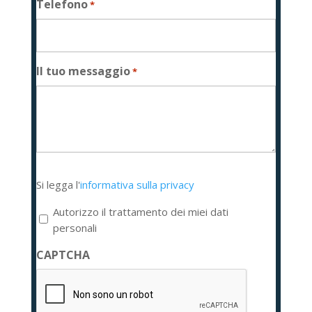
Telefono
*
Il tuo messaggio
*
Si
Si legga l'
informativa sulla privacy
legga
l'informativa
Autorizzo il trattamento dei miei dati
sulla
personali
privacy
CAPTCHA
*