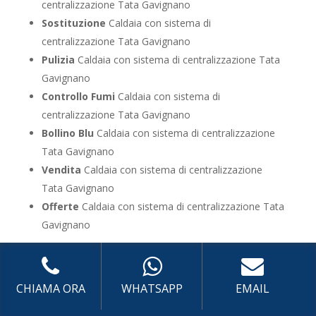
centralizzazione Tata Gavignano
Sostituzione
Caldaia con sistema di
centralizzazione Tata Gavignano
Pulizia
Caldaia con sistema di centralizzazione Tata
Gavignano
Controllo Fumi
Caldaia con sistema di
centralizzazione Tata Gavignano
Bollino Blu
Caldaia con sistema di centralizzazione
Tata Gavignano
Vendita
Caldaia con sistema di centralizzazione
Tata Gavignano
Offerte
Caldaia con sistema di centralizzazione Tata
Gavignano
UTILIZZA IL FORM PER RICHIEDERE ASSISTENZA PER
LA TUA CALDAIA
CHIAMA ORA
WHATSAPP
EMAIL
Assistenza Caldaia con