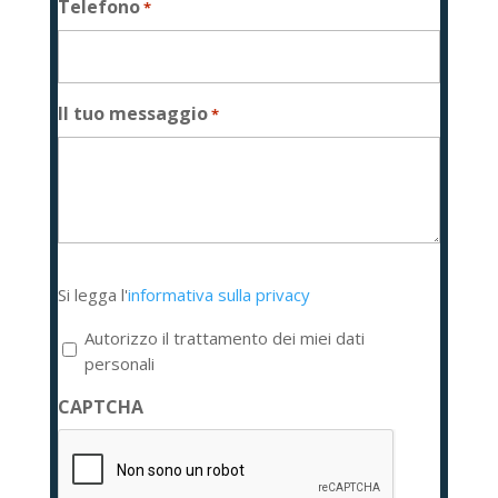
Telefono
*
Il tuo messaggio
*
Si
Si legga l'
informativa sulla privacy
legga
l'informativa
Autorizzo il trattamento dei miei dati
sulla
personali
privacy
CAPTCHA
*