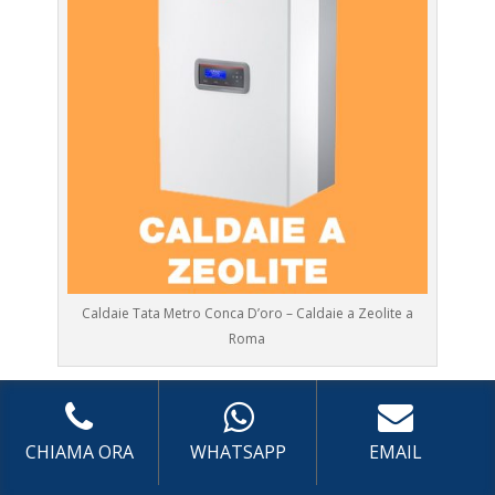
Caldaie Tata Metro Conca D’oro – Caldaie a Zeolite a
Roma
Prima Accensione
Caldaia Zeolite Metro Conca
D’oro
Assistenza
Caldaia Zeolite Metro Conca D’oro
CHIAMA ORA
WHATSAPP
EMAIL
Manutenzione
Caldaia Zeolite Metro Conca D’oro