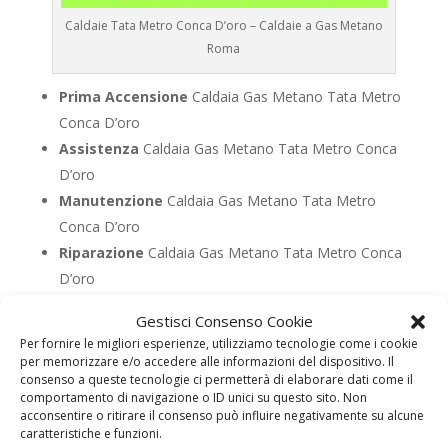
Caldaie Tata Metro Conca D’oro – Caldaie a Gas Metano
Roma
Prima Accensione
Caldaia Gas Metano Tata Metro
Conca D’oro
Assistenza
Caldaia Gas Metano Tata Metro Conca
D’oro
Manutenzione
Caldaia Gas Metano Tata Metro
Conca D’oro
Riparazione
Caldaia Gas Metano Tata Metro Conca
D’oro
Pronto Intervento
Caldaia Gas Metano Tata Metro
Gestisci Consenso Cookie
Conca D’oro
Per fornire le migliori esperienze, utilizziamo tecnologie come i cookie
Sostituzione
Caldaia Gas Metano Tata Metro
per memorizzare e/o accedere alle informazioni del dispositivo. Il
consenso a queste tecnologie ci permetterà di elaborare dati come il
Conca D’oro
comportamento di navigazione o ID unici su questo sito. Non
Pulizia
Caldaia Gas Metano Tata Metro Conca
acconsentire o ritirare il consenso può influire negativamente su alcune
caratteristiche e funzioni.
D’oro