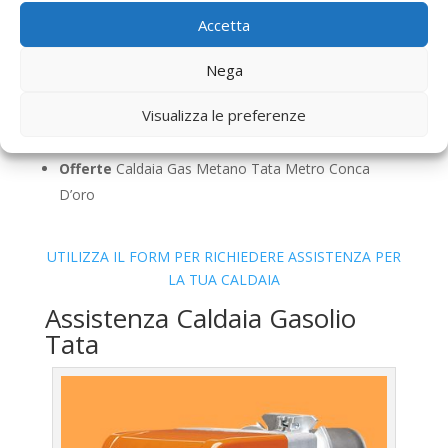
Controllo Fumi
Caldaia Gas Metano Tata Metro
Accetta
Conca D’oro
Bollino Blu
Caldaia Gas Metano Tata Metro Conca
Nega
D’oro
Visualizza le preferenze
Vendita
Caldaia Gas Metano Tata Metro Conca
D’oro
Offerte
Caldaia Gas Metano Tata Metro Conca
D’oro
UTILIZZA IL FORM PER RICHIEDERE ASSISTENZA PER
LA TUA CALDAIA
Assistenza Caldaia Gasolio
Tata