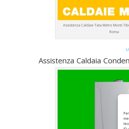
Assistenza Caldaie Tata Metro Monti Tibu
Roma
U
Assistenza Caldaia Conde
Per
mem
tec
ID 