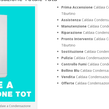
Prima Accensione
Caldaia C
Tiburtino
Assistenza
Caldaia Condensa
Manutenzione
Caldaia Conde
Riparazione
Caldaia Condens
Pronto Intervento
Caldaia C
Tiburtino
Sostituzione
Caldaia Condens
Pulizia
Caldaia Condensazione
Controllo Fumi
Caldaia Conde
Bollino Blu
Caldaia Condensaz
Vendita
Caldaia Condensazion
Offerte
Caldaia Condensazion
aldaie a Condensazione