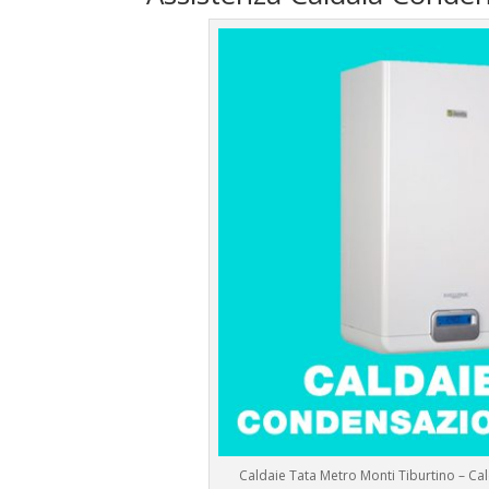
Caldaie Tata Metro Monti Tiburtino – C