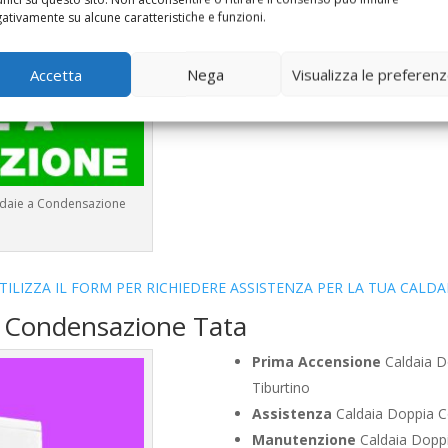
Bollino Blu
Caldaia Condensaz
ativamente su alcune caratteristiche e funzioni.
Vendita
Caldaia Condensazio
Offerte
Caldaia Condensazion
Accetta
Nega
Visualizza le preferen
aldaie a Condensazione
TILIZZA IL FORM PER RICHIEDERE ASSISTENZA PER LA TUA CALDA
a Condensazione Tata
Prima Accensione
Caldaia D
Tiburtino
Assistenza
Caldaia Doppia C
Manutenzione
Caldaia Doppi