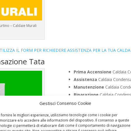
rtino – Caldaie Murali
TILIZZA IL FORM PER RICHIEDERE ASSISTENZA PER LA TUA CALDA
nsazione Tata
Prima Accensione
Caldaia C
Assistenza
Caldaia Condensa
Manutenzione
Caldaia Conde
Riparazione
Caldaia Condens
Pronto Intervento
Caldaia C
Gestisci Consenso Cookie
Sostituzione
Caldaia Conden
 fornire le migliori esperienze, utilizziamo tecnologie come i cookie per
Pulizia
Caldaia Condensazione
orizzare e/o accedere alle informazioni del dispositivo. Il consenso a queste
Controllo Fumi
Caldaia Conde
nologie ci permetterà di elaborare dati come il comportamento di navigazione
unici su questo sito. Non acconsentire o ritirare il consenso può influire