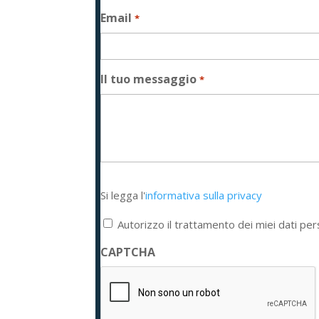
Email
*
Il tuo messaggio
*
Si
Si legga l'
informativa sulla privacy
legga
l'informativa
Autorizzo il trattamento dei miei dati per
sulla
privacy
CAPTCHA
*