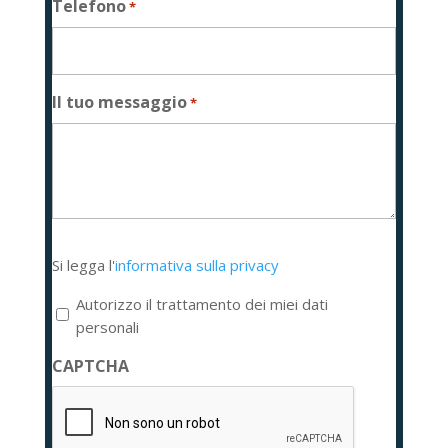
Telefono
*
Il tuo messaggio
*
Si
Si legga l'
informativa sulla privacy
legga
l'informativa
Autorizzo il trattamento dei miei dati
sulla
personali
privacy
CAPTCHA
*