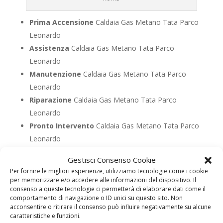
Prima Accensione
Caldaia Gas Metano Tata Parco
Leonardo
Assistenza
Caldaia Gas Metano Tata Parco
Leonardo
Manutenzione
Caldaia Gas Metano Tata Parco
Leonardo
Riparazione
Caldaia Gas Metano Tata Parco
Leonardo
Pronto Intervento
Caldaia Gas Metano Tata Parco
Leonardo
Sostituzione
Caldaia Gas Metano Tata Parco
Gestisci Consenso Cookie
Leonardo
Per fornire le migliori esperienze, utilizziamo tecnologie come i cookie
Pulizia
Caldaia Gas Metano Tata Parco Leonardo
per memorizzare e/o accedere alle informazioni del dispositivo. Il
consenso a queste tecnologie ci permetterà di elaborare dati come il
Controllo Fumi
Caldaia Gas Metano Tata Parco
comportamento di navigazione o ID unici su questo sito. Non
Leonardo
acconsentire o ritirare il consenso può influire negativamente su alcune
caratteristiche e funzioni.
Bollino Blu
Caldaia Gas Metano Tata Parco