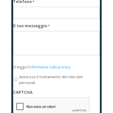
Telefono
*
Il tuo messaggio
*
Si
Si legga l'
informativa sulla privacy
legga
l'informativa
Autorizzo il trattamento dei miei dati
sulla
personali
privacy
CAPTCHA
*