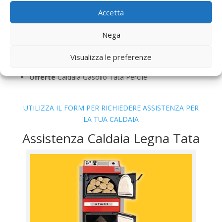
Accetta
Sostituzione
Caldaia Gasolio Tata Percile
Pulizia
Caldaia Gasolio Tata Percile
Nega
Controllo Fumi
Caldaia Gasolio Tata Percile
Bollino Blu
Caldaia Gasolio Tata Percile
Visualizza le preferenze
Vendita
Caldaia Gasolio Tata Percile
Offerte
Caldaia Gasolio Tata Percile
UTILIZZA IL FORM PER RICHIEDERE ASSISTENZA PER
LA TUA CALDAIA
Assistenza Caldaia Legna Tata