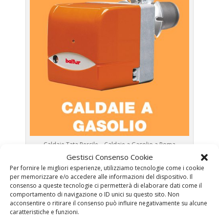
Caldaie Tata Percile – Caldaie a Gasolio a Roma
Gestisci Consenso Cookie
Prima Accensione
Caldaia Gasolio Tata Percile
Per fornire le migliori esperienze, utilizziamo tecnologie come i cookie
per memorizzare e/o accedere alle informazioni del dispositivo. Il
Assistenza
Caldaia Gasolio Tata Percile
consenso a queste tecnologie ci permetterà di elaborare dati come il
Manutenzione
Caldaia Gasolio Tata Percile
comportamento di navigazione o ID unici su questo sito. Non
acconsentire o ritirare il consenso può influire negativamente su alcune
Riparazione
Caldaia Gasolio Tata Percile
caratteristiche e funzioni.
Pronto Intervento
Caldaia Gasolio Tata Percile