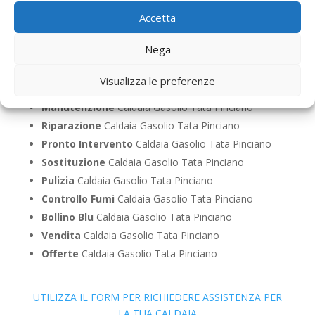
Accetta
Caldaie Tata Pinciano – Caldaie a Gasolio a Roma
Nega
Prima Accensione
Caldaia Gasolio Tata Pinciano
Visualizza le preferenze
Assistenza
Caldaia Gasolio Tata Pinciano
Manutenzione
Caldaia Gasolio Tata Pinciano
Riparazione
Caldaia Gasolio Tata Pinciano
Pronto Intervento
Caldaia Gasolio Tata Pinciano
Sostituzione
Caldaia Gasolio Tata Pinciano
Pulizia
Caldaia Gasolio Tata Pinciano
Controllo Fumi
Caldaia Gasolio Tata Pinciano
Bollino Blu
Caldaia Gasolio Tata Pinciano
Vendita
Caldaia Gasolio Tata Pinciano
Offerte
Caldaia Gasolio Tata Pinciano
UTILIZZA IL FORM PER RICHIEDERE ASSISTENZA PER
LA TUA CALDAIA