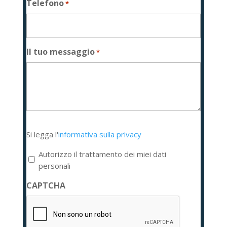
Telefono
*
Il tuo messaggio
*
Si
Si legga l'
informativa sulla privacy
legga
l'informativa
Autorizzo il trattamento dei miei dati
sulla
personali
privacy
CAPTCHA
*