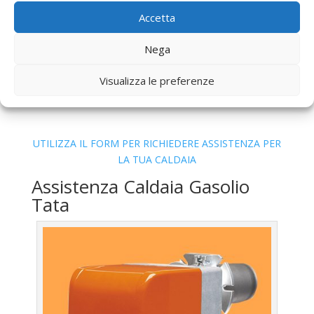
Bollino Blu
Caldaia Gas Metano Tata Ponte Linari
Accetta
Roma
Vendita
Caldaia Gas Metano Tata Ponte Linari
Nega
Roma
Visualizza le preferenze
Offerte
Caldaia Gas Metano Tata Ponte Linari
Roma
UTILIZZA IL FORM PER RICHIEDERE ASSISTENZA PER
LA TUA CALDAIA
Assistenza Caldaia Gasolio
Tata