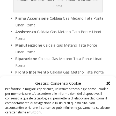
Roma
Prima Accensione
Caldaia Gas Metano Tata Ponte
Linari Roma
Assistenza
Caldaia Gas Metano Tata Ponte Linari
Roma
Manutenzione
Caldaia Gas Metano Tata Ponte
Linari Roma
Riparazione
Caldaia Gas Metano Tata Ponte Linari
Roma
Pronto Intervento
Caldaia Gas Metano Tata Ponte
Linari Roma
Gestisci Consenso Cookie
Sostituzione
Caldaia Gas Metano Tata Ponte Linari
Per fornire le migliori esperienze, utilizziamo tecnologie come i cookie
Roma
per memorizzare e/o accedere alle informazioni del dispositivo. Il
consenso a queste tecnologie ci permetterà di elaborare dati come il
Pulizia
Caldaia Gas Metano Tata Ponte Linari Roma
comportamento di navigazione o ID unici su questo sito. Non
Controllo Fumi
Caldaia Gas Metano Tata Ponte
acconsentire o ritirare il consenso può influire negativamente su alcune
caratteristiche e funzioni.
Linari Roma