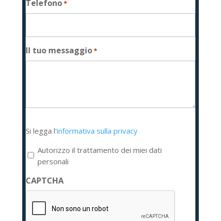
Telefono
*
Il tuo messaggio
*
Si
Si legga l'
informativa sulla privacy
legga
l'informativa
Autorizzo il trattamento dei miei dati
sulla
personali
privacy
CAPTCHA
*