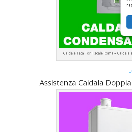
neg
Caldaie Tata Tor Fiscale Roma – Caldai
U
Assistenza Caldaia Doppi