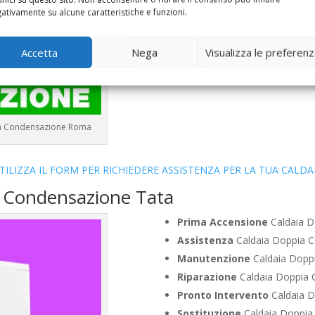
Vendita
Caldaia Condensazio
ativamente su alcune caratteristiche e funzioni.
Offerte
Caldaia Condensazion
Accetta
Nega
Visualizza le preferen
e a Condensazione Roma
TILIZZA IL FORM PER RICHIEDERE ASSISTENZA PER LA TUA CALDA
a Condensazione Tata
Prima Accensione
Caldaia D
Assistenza
Caldaia Doppia C
Manutenzione
Caldaia Dopp
Riparazione
Caldaia Doppia 
Pronto Intervento
Caldaia D
Sostituzione
Caldaia Doppia