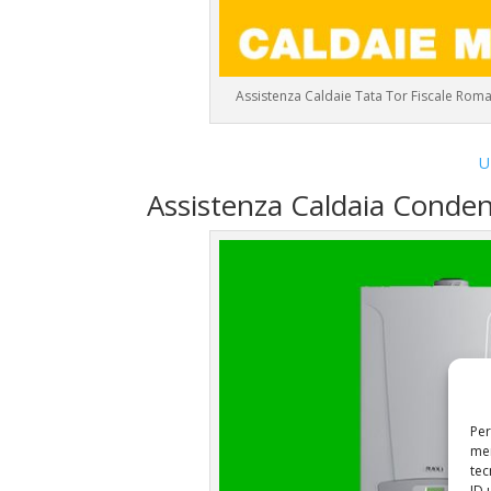
Assistenza Caldaie Tata Tor Fiscale Rom
U
Assistenza Caldaia Conde
Per
mem
tec
ID 