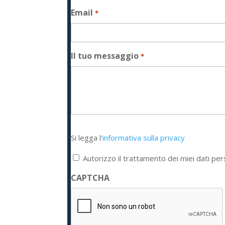
Email
*
Il tuo messaggio
*
Si
Si legga l'
informativa sulla privacy
legga
l'informativa
Autorizzo il trattamento dei miei dati per
sulla
privacy
CAPTCHA
*