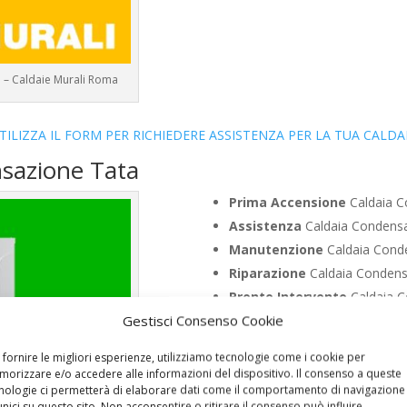
a – Caldaie Murali Roma
TILIZZA IL FORM PER RICHIEDERE ASSISTENZA PER LA TUA CALDA
nsazione Tata
Prima Accensione
Caldaia C
Assistenza
Caldaia Condensa
Manutenzione
Caldaia Cond
Riparazione
Caldaia Condens
Pronto Intervento
Caldaia C
Gestisci Consenso Cookie
Sostituzione
Caldaia Conden
Pulizia
Caldaia Condensazion
 fornire le migliori esperienze, utilizziamo tecnologie come i cookie per
Controllo Fumi
Caldaia Cond
orizzare e/o accedere alle informazioni del dispositivo. Il consenso a queste
nologie ci permetterà di elaborare dati come il comportamento di navigazione
Bollino Blu
Caldaia Condensaz
unici su questo sito. Non acconsentire o ritirare il consenso può influire