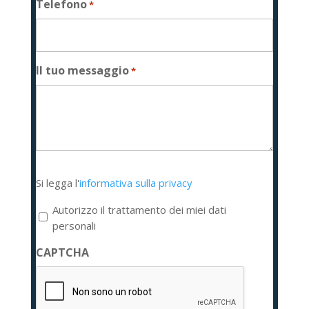
Telefono
*
Il tuo messaggio
*
Si
Si legga l'
informativa sulla privacy
legga
l'informativa
Autorizzo il trattamento dei miei dati
sulla
personali
privacy
CAPTCHA
*