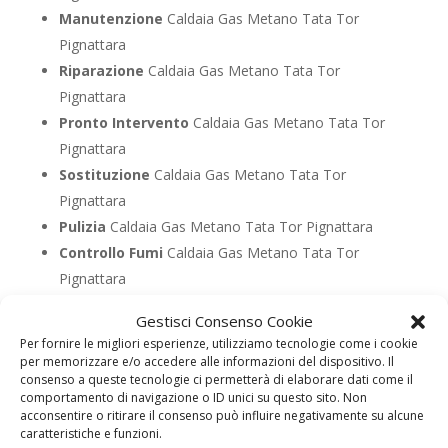
Manutenzione
Caldaia Gas Metano Tata Tor
Pignattara
Riparazione
Caldaia Gas Metano Tata Tor
Pignattara
Pronto Intervento
Caldaia Gas Metano Tata Tor
Pignattara
Sostituzione
Caldaia Gas Metano Tata Tor
Pignattara
Pulizia
Caldaia Gas Metano Tata Tor Pignattara
Controllo Fumi
Caldaia Gas Metano Tata Tor
Pignattara
Bollino Blu
Caldaia Gas Metano Tata Tor Pignattara
Gestisci Consenso Cookie
Vendita
Caldaia Gas Metano Tata Tor Pignattara
Per fornire le migliori esperienze, utilizziamo tecnologie come i cookie
Offerte
Caldaia Gas Metano Tata Tor Pignattara
per memorizzare e/o accedere alle informazioni del dispositivo. Il
consenso a queste tecnologie ci permetterà di elaborare dati come il
comportamento di navigazione o ID unici su questo sito. Non
acconsentire o ritirare il consenso può influire negativamente su alcune
UTILIZZA IL FORM PER RICHIEDERE ASSISTENZA PER
caratteristiche e funzioni.
LA TUA CALDAIA