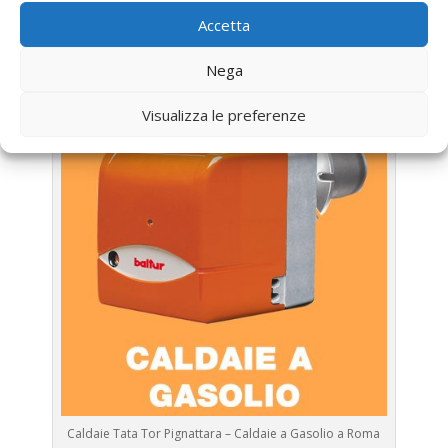
Assistenza Caldaia Gasolio
Accetta
Tata
Nega
Visualizza le preferenze
Caldaie Tata Tor Pignattara – Caldaie a Gasolio a Roma