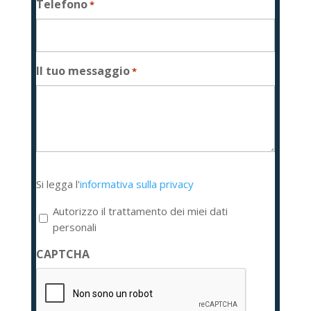
Telefono
*
Il tuo messaggio
*
Si
Si legga l'
informativa sulla privacy
legga
l'informativa
Autorizzo il trattamento dei miei dati
sulla
personali
privacy
CAPTCHA
*