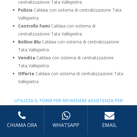
centralizzazione Tata Vallepietra
Pulizia
Caldaia con sistema di centralizzazione Tata
Vallepietra
Controllo Fumi
Caldaia con sistema di
centralizzazione Tata Vallepietra
Bollino Blu
Caldaia con sistema di centralizzazione
Tata Vallepietra
Vendita
Caldaia con sistema di centralizzazione
Tata Vallepietra
Offerte
Caldaia con sistema di centralizzazione Tata
Vallepietra
UTILIZZA IL FORM PER RICHIEDERE ASSISTENZA PER
LA TUA CALDAIA
Assistenza Caldaia con
sistema di centralizzato a
CHIAMA ORA
WHATSAPP
EMAIL
basamento Tata