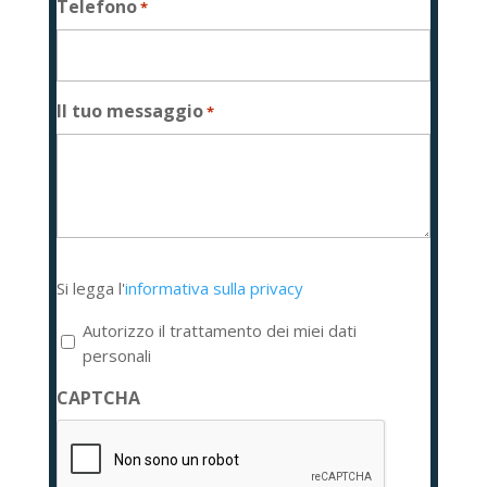
Telefono
*
Il tuo messaggio
*
Si
Si legga l'
informativa sulla privacy
legga
l'informativa
Autorizzo il trattamento dei miei dati
sulla
personali
privacy
CAPTCHA
*