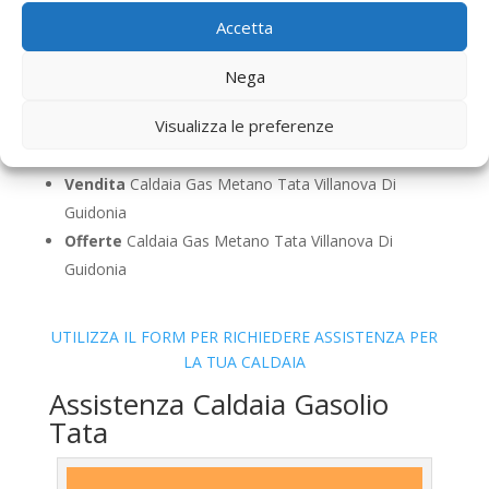
Pulizia
Caldaia Gas Metano Tata Villanova Di
Accetta
Guidonia
Controllo Fumi
Caldaia Gas Metano Tata Villanova
Nega
Di Guidonia
Visualizza le preferenze
Bollino Blu
Caldaia Gas Metano Tata Villanova Di
Guidonia
Vendita
Caldaia Gas Metano Tata Villanova Di
Guidonia
Offerte
Caldaia Gas Metano Tata Villanova Di
Guidonia
UTILIZZA IL FORM PER RICHIEDERE ASSISTENZA PER
LA TUA CALDAIA
Assistenza Caldaia Gasolio
Tata