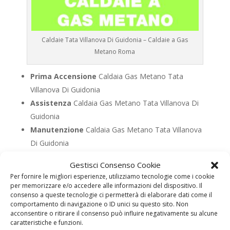
Caldaie Tata Villanova Di Guidonia – Caldaie a Gas
Metano Roma
Prima Accensione
Caldaia Gas Metano Tata
Villanova Di Guidonia
Assistenza
Caldaia Gas Metano Tata Villanova Di
Guidonia
Manutenzione
Caldaia Gas Metano Tata Villanova
Di Guidonia
Riparazione
Caldaia Gas Metano Tata Villanova Di
Gestisci Consenso Cookie
Guidonia
Per fornire le migliori esperienze, utilizziamo tecnologie come i cookie
Pronto Intervento
Caldaia Gas Metano Tata
per memorizzare e/o accedere alle informazioni del dispositivo. Il
consenso a queste tecnologie ci permetterà di elaborare dati come il
Villanova Di Guidonia
comportamento di navigazione o ID unici su questo sito. Non
Sostituzione
Caldaia Gas Metano Tata Villanova Di
acconsentire o ritirare il consenso può influire negativamente su alcune
caratteristiche e funzioni.
Guidonia