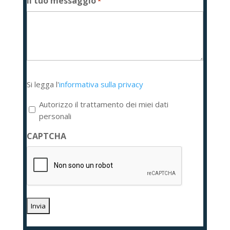
Il tuo messaggio
*
Si
Si legga l'
informativa sulla privacy
legga
l'informativa
Autorizzo il trattamento dei miei dati
sulla
personali
privacy
CAPTCHA
*