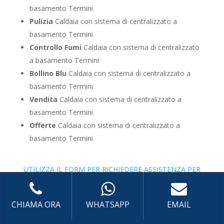
basamento Termini
Pulizia
Caldaia con sistema di centralizzato a
basamento Termini
Controllo Fumi
Caldaia con sistema di centralizzato
a basamento Termini
Bollino Blu
Caldaia con sistema di centralizzato a
basamento Termini
Vendita
Caldaia con sistema di centralizzato a
basamento Termini
Offerte
Caldaia con sistema di centralizzato a
basamento Termini
UTILIZZA IL FORM PER RICHIEDERE ASSISTENZA PER
LA TUA CALDAIA
Assistenza Pompa di Calore
CHIAMA ORA
WHATSAPP
EMAIL