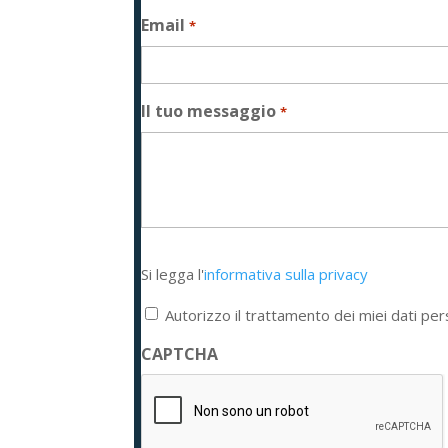
Email
*
Il tuo messaggio
*
Si
Si legga l'
informativa sulla privacy
legga
l'informativa
Autorizzo il trattamento dei miei dati per
sulla
privacy
CAPTCHA
*