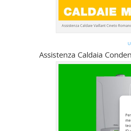
Assistenza Caldaie Vaillant Cineto Roman
U
Assistenza Caldaia Conden
Per
mem
tec
ID 