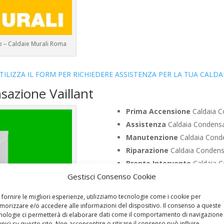
o – Caldaie Murali Roma
TILIZZA IL FORM PER RICHIEDERE ASSISTENZA PER LA TUA CALDA
sazione Vaillant
Prima Accensione
Caldaia C
Assistenza
Caldaia Condensa
Manutenzione
Caldaia Conde
Riparazione
Caldaia Condens
Pronto Intervento
Caldaia C
Gestisci Consenso Cookie
Sostituzione
Caldaia Conden
Pulizia
Caldaia Condensazione
 fornire le migliori esperienze, utilizziamo tecnologie come i cookie per
Controllo Fumi
Caldaia Conde
orizzare e/o accedere alle informazioni del dispositivo. Il consenso a queste
nologie ci permetterà di elaborare dati come il comportamento di navigazione
Bollino Blu
Caldaia Condensaz
unici su questo sito. Non acconsentire o ritirare il consenso può influire