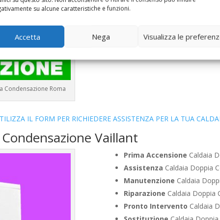
Vendita
Caldaia Condensazio
ativamente su alcune caratteristiche e funzioni.
Offerte
Caldaia Condensazion
Accetta
Nega
Visualizza le preferen
e a Condensazione Roma
TILIZZA IL FORM PER RICHIEDERE ASSISTENZA PER LA TUA CALDA
 Condensazione Vaillant
Prima Accensione
Caldaia D
Assistenza
Caldaia Doppia C
Manutenzione
Caldaia Dopp
Riparazione
Caldaia Doppia 
Pronto Intervento
Caldaia D
Sostituzione
Caldaia Doppia