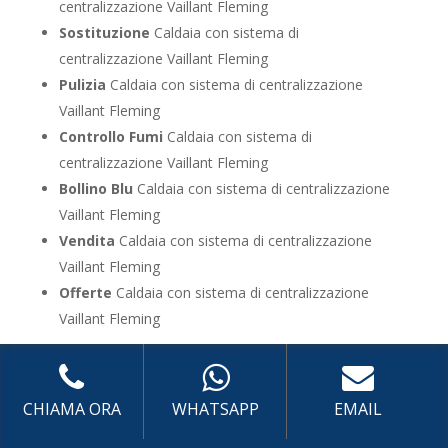
centralizzazione Vaillant Fleming
Sostituzione
Caldaia con sistema di
centralizzazione Vaillant Fleming
Pulizia
Caldaia con sistema di centralizzazione
Vaillant Fleming
Controllo Fumi
Caldaia con sistema di
centralizzazione Vaillant Fleming
Bollino Blu
Caldaia con sistema di centralizzazione
Vaillant Fleming
Vendita
Caldaia con sistema di centralizzazione
Vaillant Fleming
Offerte
Caldaia con sistema di centralizzazione
Vaillant Fleming
UTILIZZA IL FORM PER RICHIEDERE ASSISTENZA PER
LA TUA CALDAIA
CHIAMA ORA
WHATSAPP
EMAIL
Assistenza Caldaia con