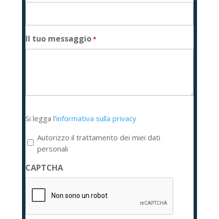
Il tuo messaggio
*
Si
Si legga l'
informativa sulla privacy
legga
l'informativa
Autorizzo il trattamento dei miei dati
sulla
personali
privacy
CAPTCHA
*