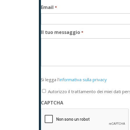
Email
*
Il tuo messaggio
*
Si
Si legga l'
informativa sulla privacy
legga
l'informativa
Autorizzo il trattamento dei miei dati per
sulla
privacy
CAPTCHA
*