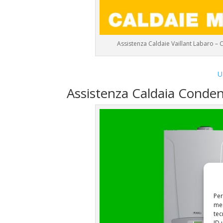
Assistenza Caldaie Vaillant Labaro –
U
Assistenza Caldaia Conden
Per
mem
tec
ID 