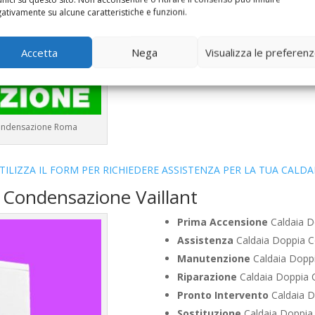
Vendita
Caldaia Condensazion
ativamente su alcune caratteristiche e funzioni.
Offerte
Caldaia Condensazion
Accetta
Nega
Visualizza le preferen
 Condensazione Roma
TILIZZA IL FORM PER RICHIEDERE ASSISTENZA PER LA TUA CALDA
 Condensazione Vaillant
Prima Accensione
Caldaia D
Assistenza
Caldaia Doppia C
Manutenzione
Caldaia Doppi
Riparazione
Caldaia Doppia 
Pronto Intervento
Caldaia D
Sostituzione
Caldaia Doppia 