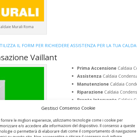
 Caldaie Murali Roma
TILIZZA IL FORM PER RICHIEDERE ASSISTENZA PER LA TUA CALDA
sazione Vaillant
Prima Accensione
Caldaia C
Assistenza
Caldaia Condensa
Manutenzione
Caldaia Conde
Riparazione
Caldaia Condensa
Pronto Intervento
Caldaia C
Gestisci Consenso Cookie
Sostituzione
Caldaia Condens
Pulizia
Caldaia Condensazione
 fornire le migliori esperienze, utilizziamo tecnologie come i cookie per
Controllo Fumi
Caldaia Conde
orizzare e/o accedere alle informazioni del dispositivo. Il consenso a queste
nologie ci permetterà di elaborare dati come il comportamento di navigazione
Bollino Blu
Caldaia Condensaz
unici su questo sito. Non acconsentire o ritirare il consenso può influire