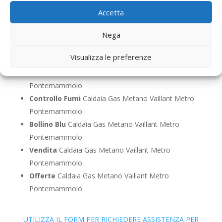
Pontemammolo
Accetta
Pronto Intervento
Caldaia Gas Metano Vaillant
Metro Pontemammolo
Nega
Sostituzione
Caldaia Gas Metano Vaillant Metro
Visualizza le preferenze
Pontemammolo
Pulizia
Caldaia Gas Metano Vaillant Metro
Pontemammolo
Controllo Fumi
Caldaia Gas Metano Vaillant Metro
Pontemammolo
Bollino Blu
Caldaia Gas Metano Vaillant Metro
Pontemammolo
Vendita
Caldaia Gas Metano Vaillant Metro
Pontemammolo
Offerte
Caldaia Gas Metano Vaillant Metro
Pontemammolo
UTILIZZA IL FORM PER RICHIEDERE ASSISTENZA PER