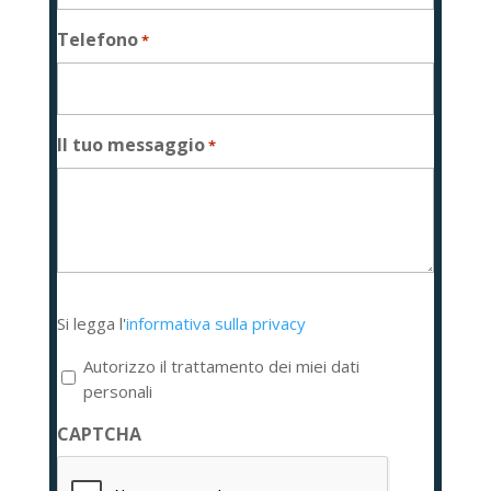
Telefono
*
Il tuo messaggio
*
Si
Si legga l'
informativa sulla privacy
legga
l'informativa
Autorizzo il trattamento dei miei dati
sulla
personali
privacy
CAPTCHA
*