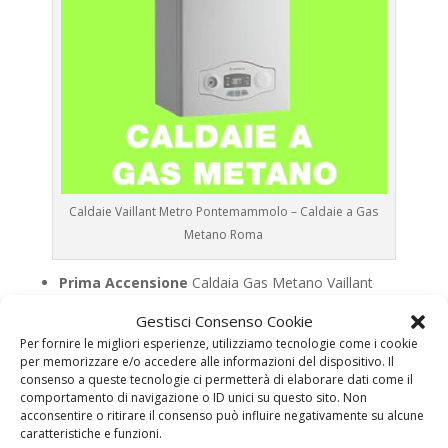
Caldaie Vaillant Metro Pontemammolo – Caldaie a Gas
Metano Roma
Prima Accensione
Caldaia Gas Metano Vaillant
Metro Pontemammolo
Gestisci Consenso Cookie
Assistenza
Caldaia Gas Metano Vaillant Metro
Per fornire le migliori esperienze, utilizziamo tecnologie come i cookie
Pontemammolo
per memorizzare e/o accedere alle informazioni del dispositivo. Il
consenso a queste tecnologie ci permetterà di elaborare dati come il
Manutenzione
Caldaia Gas Metano Vaillant Metro
comportamento di navigazione o ID unici su questo sito. Non
Pontemammolo
acconsentire o ritirare il consenso può influire negativamente su alcune
caratteristiche e funzioni.
Riparazione
Caldaia Gas Metano Vaillant Metro