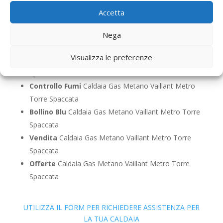
Pronto Intervento
Caldaia Gas Metano Vaillant
Accetta
Metro Torre Spaccata
Sostituzione
Caldaia Gas Metano Vaillant Metro
Nega
Torre Spaccata
Visualizza le preferenze
Pulizia
Caldaia Gas Metano Vaillant Metro Torre
Spaccata
Controllo Fumi
Caldaia Gas Metano Vaillant Metro
Torre Spaccata
Bollino Blu
Caldaia Gas Metano Vaillant Metro Torre
Spaccata
Vendita
Caldaia Gas Metano Vaillant Metro Torre
Spaccata
Offerte
Caldaia Gas Metano Vaillant Metro Torre
Spaccata
UTILIZZA IL FORM PER RICHIEDERE ASSISTENZA PER
LA TUA CALDAIA