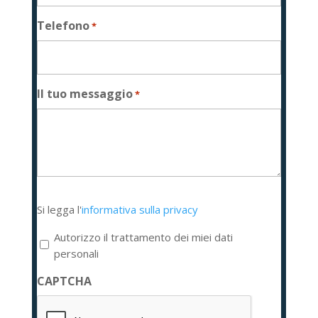
Telefono
*
Il tuo messaggio
*
Si
Si legga l'
informativa sulla privacy
legga
l'informativa
Autorizzo il trattamento dei miei dati
sulla
personali
privacy
CAPTCHA
*