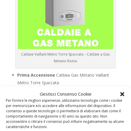
Caldaie Vaillant Metro Torre Spaccata – Caldaie a Gas
Metano Roma
Prima Accensione
Caldaia Gas Metano Vaillant
Metro Torre Spaccata
Assistenza
Caldaia Gas Metano Vaillant Metro
Gestisci Consenso Cookie
Torre Spaccata
Per fornire le migliori esperienze, utilizziamo tecnologie come i cookie
Manutenzione
Caldaia Gas Metano Vaillant Metro
per memorizzare e/o accedere alle informazioni del dispositivo. Il
consenso a queste tecnologie ci permetterà di elaborare dati come il
Torre Spaccata
comportamento di navigazione o ID unici su questo sito. Non
Riparazione
Caldaia Gas Metano Vaillant Metro
acconsentire o ritirare il consenso può influire negativamente su alcune
caratteristiche e funzioni.
Torre Spaccata