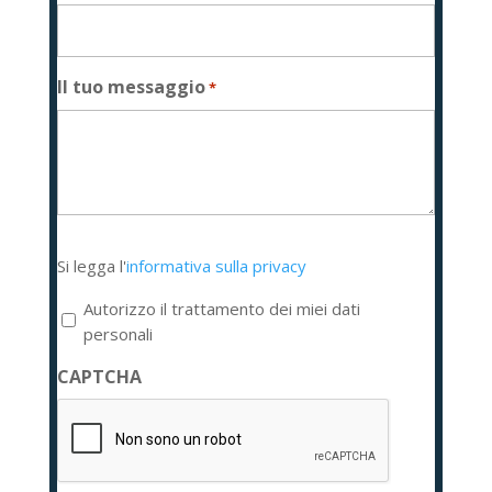
Il tuo messaggio
*
Si
Si legga l'
informativa sulla privacy
legga
l'informativa
Autorizzo il trattamento dei miei dati
sulla
personali
privacy
CAPTCHA
*