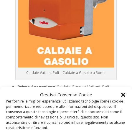
Caldaie Vaillant Poli – Caldaie a Gasolio a Roma
Prima Accensione
Caldaia Gasolio Vaillant Poli
Gestisci Consenso Cookie
Assistenza
Caldaia Gasolio Vaillant Poli
Per fornire le migliori esperienze, utilizziamo tecnologie come i cookie
Manutenzione
Caldaia Gasolio Vaillant Poli
per memorizzare e/o accedere alle informazioni del dispositivo. Il
Riparazione
Caldaia Gasolio Vaillant Poli
consenso a queste tecnologie ci permetterà di elaborare dati come il
comportamento di navigazione o ID unici su questo sito. Non
Pronto Intervento
Caldaia Gasolio Vaillant Poli
acconsentire o ritirare il consenso può influire negativamente su alcune
Sostituzione
Caldaia Gasolio Vaillant Poli
caratteristiche e funzioni.