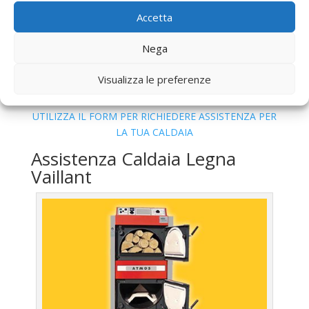
Pulizia
Caldaia Gasolio Vaillant Poli
Accetta
Controllo Fumi
Caldaia Gasolio Vaillant Poli
Bollino Blu
Caldaia Gasolio Vaillant Poli
Nega
Vendita
Caldaia Gasolio Vaillant Poli
Offerte
Caldaia Gasolio Vaillant Poli
Visualizza le preferenze
UTILIZZA IL FORM PER RICHIEDERE ASSISTENZA PER
LA TUA CALDAIA
Assistenza Caldaia Legna
Vaillant