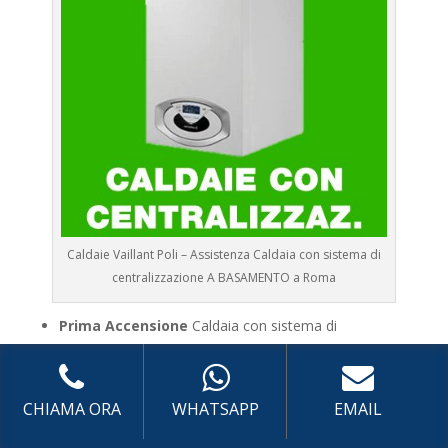
Caldaie Vaillant Poli – Assistenza Caldaia con sistema di
centralizzazione A BASAMENTO a Roma
Prima Accensione
Caldaia con sistema di
centralizzato a basamento Vaillant Poli
Assistenza
Caldaia con sistema di centralizzato a
basamento Vaillant Poli
CHIAMA ORA
WHATSAPP
EMAIL
Manutenzione
Caldaia con sistema di centralizzato