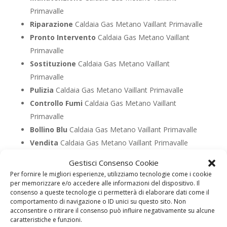
Primavalle
Riparazione
Caldaia Gas Metano Vaillant Primavalle
Pronto Intervento
Caldaia Gas Metano Vaillant
Primavalle
Sostituzione
Caldaia Gas Metano Vaillant
Primavalle
Pulizia
Caldaia Gas Metano Vaillant Primavalle
Controllo Fumi
Caldaia Gas Metano Vaillant
Primavalle
Bollino Blu
Caldaia Gas Metano Vaillant Primavalle
Vendita
Caldaia Gas Metano Vaillant Primavalle
Offerte
Caldaia Gas Metano Vaillant Primavalle
Gestisci Consenso Cookie
Per fornire le migliori esperienze, utilizziamo tecnologie come i cookie
per memorizzare e/o accedere alle informazioni del dispositivo. Il
UTILIZZA IL FORM PER RICHIEDERE ASSISTENZA PER
consenso a queste tecnologie ci permetterà di elaborare dati come il
LA TUA CALDAIA
comportamento di navigazione o ID unici su questo sito. Non
acconsentire o ritirare il consenso può influire negativamente su alcune
Assistenza Caldaia Gasolio
caratteristiche e funzioni.