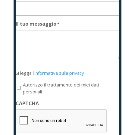
Il tuo messaggio
*
Si
Si legga l'
informativa sulla privacy
legga
l'informativa
Autorizzo il trattamento dei miei dati
sulla
personali
privacy
CAPTCHA
*